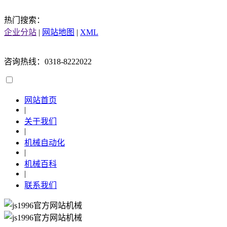
热门搜索：
企业分站
|
网站地图
|
XML
咨询热线：0318-8222022
网站首页
|
关于我们
|
机械自动化
|
机械百科
|
联系我们