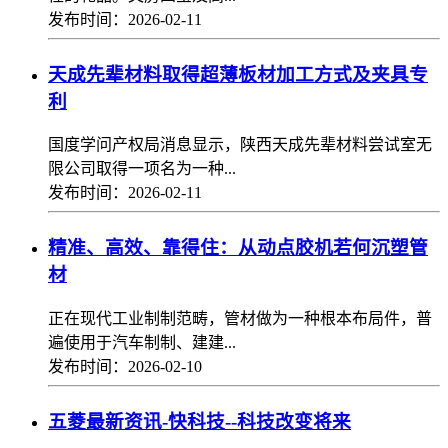
发布时间：2026-02-11
天成先辈材料取得超薄板材加工方式及夹具专
利
国度学问产权局消息显示，陕西天成先辈材料尝试室无
限公司取得一项名为一种...
发布时间：2026-02-11
精准、高效、靠得住：从动点胶机若何沉塑管
材
正在现代工业制制范畴，管材做为一种根本布局件，普
遍使用于汽车制制、建建...
发布时间：2026-02-10
五菱最新资讯-快科技--科技改变将来