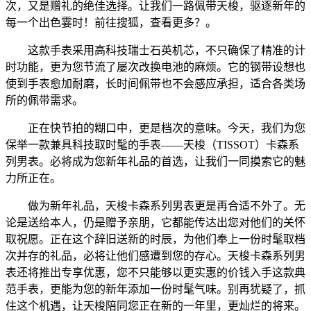
次，又是赠礼的绝佳选择。让我们一路佩带天梭，驱逐新年的
每一个出色霎时！前往搜狐，查看更多？。
这款手表采用高科技瑞士石英机芯，不只确保了精准的计
时功能，更为您节流了屡次改换电池的麻烦。它的钢带设想也
使到手表愈加耐磨，长时间佩带也不会感应承担，适合各类场
所的佩带需求。
正在快节拍的糊口中，更是档次的意味。今天，我们为您
保举一款兼具科技取时髦的手表——天梭（TISSOT）卡森系
列男表。必将成为您新年礼品的首选，让我们一同摸索它的魅
力所正在。
做为新年礼品，天梭卡森系列男表更是再合适不外了。无
论是送给本人，仍是赠予亲朋，它都能传达出您对他们的关怀
取祝愿。正在这个辞旧送新的时辰，为他们奉上一份时髦取档
次并存的礼品，必将让他们感遭到您的存心。天梭卡森系列男
表还将推出专享优惠，您不只能够以更实惠的价钱入手这款典
范手表，更能为您的新年添加一份时髦气味。别再犹疑了，抓
住这个机遇，让天梭陪同您正在新的一年里，更灿烂的将来。