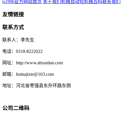
js1996官方网站首页
关于我们
机械自动化
机械百科
联系我们
友情链接
联系方式
联系人：李先生
电话：0318-8222022
网址：http://www.ahxunlan.com
邮箱：huinajixie@163.com
地址：河北省枣强县东外环路东侧
公司二维码