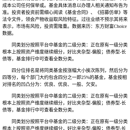
成本公司任何保举或。基金具体消息以办理人相关通知布告为
准。投资者投资前需细心阅读《基金合同》、《招募仿单》等
法令文件，领会产物收益取风险特征。过往业绩不预示其将来
表示，市场有风险，投资需隆重。数据来历：东方财富Choice
数据。
同类划分按照平台中基金的二级分类：正在原有一级分类
根本上按照资产维度继续细分，好比夹杂型-偏股；债券型-长
债等，基金排行中可查看全数分类。
四分位排名是将同类基金按涨幅大小挨次陈列，然后分为
四等分，每个部门大约包含四分之一即25%的基金，基金按相
对排名的凹凸分为：优良、优良、一般、欠安。
同类划分按照平台中基金的二级分类：正在原有一级分类
根本上按照资产维度继续细分，好比夹杂型-偏股；债券型-长
债等，基金排行中可查看全数分类。
同类划分按照平台中基金的二级分类：正在原有一级分类
根本上按照资产维度继续细分，好比夹杂型-偏股；债券型-长