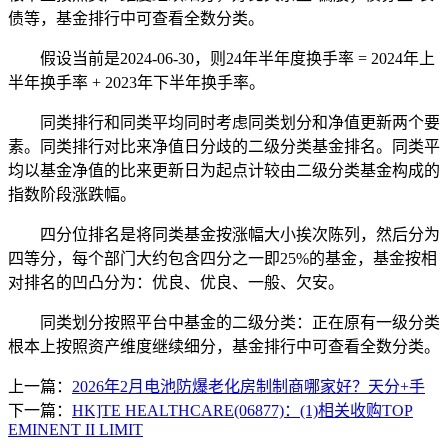
债等，基金排行中可查看全数分类。
假设当前是2024-06-30，则24年半年度换手率 = 2024年上
半年换手率 + 2023年下半年换手率。
同类排行和同类平均同时考虑同类划分和净值更新两个要
素。同类排行对比来净值日分歧的二级分类基金排名。同类平
均以基金净值的比来更新日为起点计较由二级分类基金构成的
指数阶段涨跌幅。
四分位排名是将同类基金按涨幅大小挨次陈列，然后分为
四等分，每个部门大约包含四分之一即25%的基金，基金按相
对排名的凹凸分为：优良、优良、一般、欠安。
同类划分按照平台中基金的二级分类：正在原有一级分类
根本上按照资产维度继续细分，基金排行中可查看全数分类。
上一篇：
2026年2月电池防爆老化房制制商哪家好？天分+手
下一篇：
HK]TE HEALTHCARE(06877)：(1)相关收购TOP
EMINENT II LIMIT