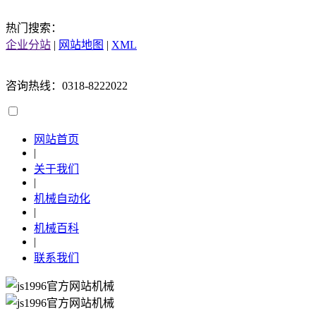
热门搜索：
企业分站
|
网站地图
|
XML
咨询热线：0318-8222022
网站首页
|
关于我们
|
机械自动化
|
机械百科
|
联系我们