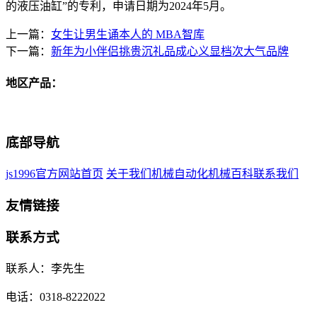
的液压油缸”的专利，申请日期为2024年5月。
上一篇：
女生让男生诵本人的 MBA智库
下一篇：
新年为小伴侣挑贵沉礼品成心义显档次大气品牌
地区产品：
底部导航
js1996官方网站首页
关于我们
机械自动化
机械百科
联系我们
友情链接
联系方式
联系人：李先生
电话：0318-8222022