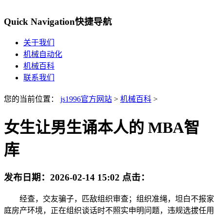
Quick Navigation
快捷导航
关于我们
机械自动化
机械百科
联系我们
您的当前位置：
js1996官方网站
>
机械百科
>
女生让男生诵本人的 MBA智
库
发布日期：
2026-02-14 15:02
点击：
经查，交友骗子，匹敌组织审查；组织准绳，坦白不报家
庭房产环境，正在组织谈话时不照实申明问题，违规选拔任用