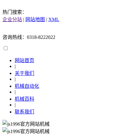
热门搜索：
企业分站
|
网站地图
|
XML
咨询热线：0318-8222022
网站首页
|
关于我们
|
机械自动化
|
机械百科
|
联系我们