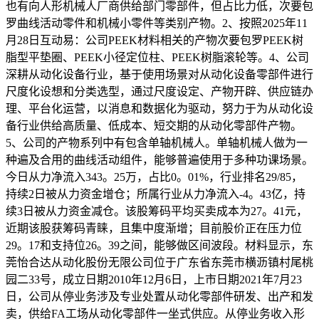
也有向人形机械人厂商供给部门零部件，但占比力低，次要包
罗曲线活动零件和机械小零件等类别产物。2、按照2025年11
月28日互动易：公司PEEK材料相关的产物次要包罗PEEK树
脂型平垫圈、PEEK小径定位柱、PEEK树脂滚轮等。4、公司
深耕从动化设备行业，基于使用场景对从动化设备零部件进行
尺度化设想和分类选型，通过尺度设定、产物开辟、供应链办
理、平台化运营，以消息和数据化为驱动，努力于为从动化设
备行业供给高质量、低成本、短交期的从动化零部件产物。
5、公司的产物系列中有包含单轴机械人。单轴机械人做为一
种遍及合用的曲线活动组件，能够普遍使用于多种功课场景。
今日从力净流入343。25万，占比0。01%，行业排名29/85，
持续2日被从力资金增仓；所属行业从力净流入-4。43亿，持
续3日被从力资金减仓。该股筹码平均买卖成本为27。41元，
近期该股获筹码青睐，且集中度渐增；目前股价正在压力位
29。17和支持位26。39之间，能够做区间波段。材料显示，东
莞怡合达从动化股份无限公司位于广东省东莞市横沥镇村尾桃
园二33号，成立日期2010年12月6日，上市日期2021年7月23
日，公司从停业务涉及专业处置从动化零部件研发、出产和发
卖，供给FA工场从动化零部件一坐式供应。从停业务收入形