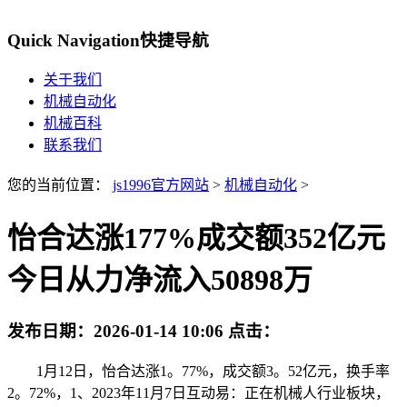
Quick Navigation
快捷导航
关于我们
机械自动化
机械百科
联系我们
您的当前位置：
js1996官方网站
>
机械自动化
>
怡合达涨177%成交额352亿元
今日从力净流入50898万
发布日期：
2026-01-14 10:06
点击：
1月12日，怡合达涨1。77%，成交额3。52亿元，换手率
2。72%，1、2023年11月7日互动易：正在机械人行业板块，