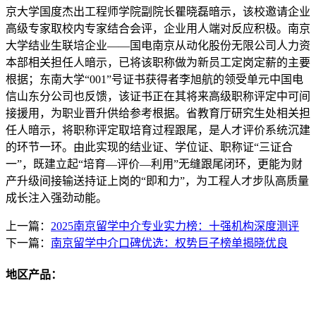
京大学国度杰出工程师学院副院长瞿晓磊暗示，该校邀请企业
高级专家取校内专家结合会评，企业用人端对反应积极。南京
大学结业生联培企业——国电南京从动化股份无限公司人力资
本部相关担任人暗示，已将该职称做为新员工定岗定薪的主要
根据；东南大学“001”号证书获得者李旭航的领受单元中国电
信山东分公司也反馈，该证书正在其将来高级职称评定中可间
接援用，为职业晋升供给参考根据。省教育厅研究生处相关担
任人暗示，将职称评定取培育过程跟尾，是人才评价系统沉建
的环节一环。由此实现的结业证、学位证、职称证“三证合
一”，既建立起“培育—评价—利用”无缝跟尾闭环，更能为财
产升级间接输送持证上岗的“即和力”，为工程人才步队高质量
成长注入强劲动能。
上一篇：
2025南京留学中介专业实力榜：十强机构深度测评
下一篇：
南京留学中介口碑优选：权势巨子榜单揭晓优良
地区产品：