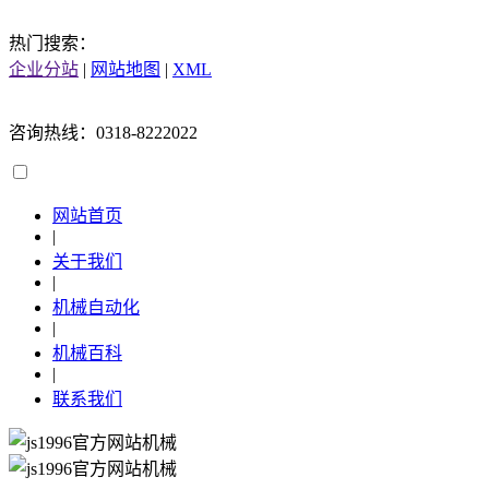
热门搜索：
企业分站
|
网站地图
|
XML
咨询热线：0318-8222022
网站首页
|
关于我们
|
机械自动化
|
机械百科
|
联系我们