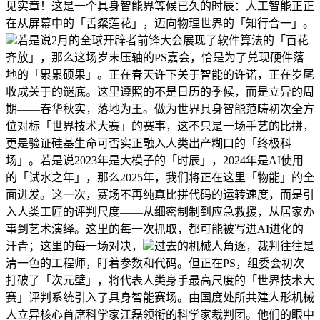
见实章！这是一个具身智能界等候已久的时辰：人工智能正正
在从屏幕中的「舌粲莲花」，迈向物理世界的「知行合一」。
若是说2月的全球开辟者前锋大会展现了软件算法的「百花
齐放」，那么这场岁末压轴的PS嘉会，恰是为了兑现硬件落
地的「累累硕果」。正在春天许下关于智能的许诺，正在岁尾
收成关于的谜底。这里遵照的不是日历的季候，而是立异的周
期——春华秋实，落地为王。做为世界具身智能范畴初次全方
位对标「世界技术大赛」的赛事，这不只是一场手艺的比拼，
更是验证硅基生命可否实正融入人类出产糊口的「终极科
场」。若是说2023年是大模子的「时辰」，2024年是AI使用
的「试水之年」，那么2025年，我们将正在这里「物能」的全
面迸发。这一次，赛场不再纯真比拼代码的运转速度，而是引
入人类工匠的评判尺度——从细密制制到应急救援，从居家办
事到艺术演绎。这里的每一次抓取，都可能被写进AI进化的
汗青；这里的每一场对决，
过去的机械人角逐，裁判往往是
清一色的工程师，盯着参数和代码。但正在PS，组委会初次
打破了「次元壁」，将代表人类身手最高尺度的「世界技术大
赛」评判系统引入了具身智能赛场。由国度处所共建人形机械
人立异核心首席科学家江磊领衔的科学家裁判团。他们的眼中