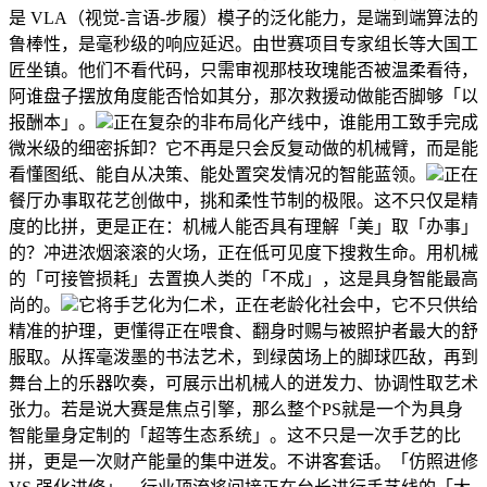
是 VLA（视觉-言语-步履）模子的泛化能力，是端到端算法的
鲁棒性，是毫秒级的响应延迟。由世赛项目专家组长等大国工
匠坐镇。他们不看代码，只需审视那枝玫瑰能否被温柔看待，
阿谁盘子摆放角度能否恰如其分，那次救援动做能否脚够「以
报酬本」。
正在复杂的非布局化产线中，谁能用工致手完成
微米级的细密拆卸？它不再是只会反复动做的机械臂，而是能
看懂图纸、能自从决策、能处置突发情况的智能蓝领。
正在
餐厅办事取花艺创做中，挑和柔性节制的极限。这不只仅是精
度的比拼，更是正在：机械人能否具有理解「美」取「办事」
的？冲进浓烟滚滚的火场，正在低可见度下搜救生命。用机械
的「可接管损耗」去置换人类的「不成」，这是具身智能最高
尚的。
它将手艺化为仁术，正在老龄化社会中，它不只供给
精准的护理，更懂得正在喂食、翻身时赐与被照护者最大的舒
服取。从挥毫泼墨的书法艺术，到绿茵场上的脚球匹敌，再到
舞台上的乐器吹奏，可展示出机械人的迸发力、协调性取艺术
张力。若是说大赛是焦点引擎，那么整个PS就是一个为具身
智能量身定制的「超等生态系统」。这不只是一次手艺的比
拼，更是一次财产能量的集中迸发。不讲客套话。「仿照进修