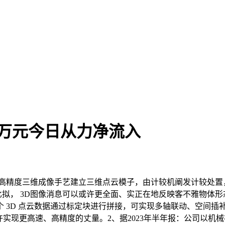
92万元今日从力净流入
过高精度三维成像手艺建立三维点云模子，由计较机阐发计较处置
息比拟， 3D图像消息可以或许更全面、实正在地反映客不雅物体
个 3D 点云数据通过标定块进行拼接，可实现多轴联动、空间插
许实现更高速、高精度的丈量。2、据2023年半年报：公司以