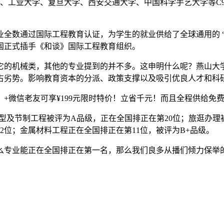
、工业大学、复旦大学、西安交通大学、中国科学手艺大学等C9
数通过国际工程教育认证，为学生的就业供给了全球通用的 “
国正式插手《和谈》国际工程教育组织。
的机械类，其他的专业提到的并不多。这申明什么呢？燕山大学
占劣势。影响教育资本的分派、政策支撑以及吸引优良人才和科
+微信老友可享¥199元限时特价！立省千元！而且全程供给免
及节制工程被评为A品级，正在全国排正在第20位；旅逛办理被
62位；金属材料工程正在全国排正在第11位，被评为B+品级。
专业能正在全国排正在第一名，那么我们良多从播们倾力保举的