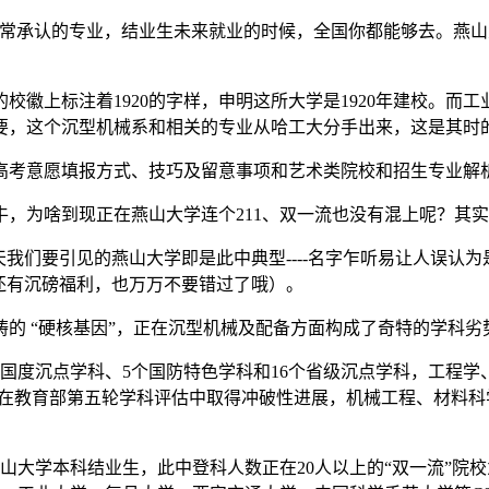
承认的专业，结业生未来就业的时候，全国你都能够去。燕山
标注着1920的字样，申明这所大学是1920年建校。而工业
要，这个沉型机械系和相关的专业从哈工大分手出来，这是其时
考意愿填报方式、技巧及留意事项和艺术类院校和招生专业解
为啥到现正在燕山大学连个211、双一流也没有混上呢？其实
们要引见的燕山大学即是此中典型----名字乍听易让人误认
还有沉磅福利，也万万不要错过了哦）。
 “硬核基因”，正在沉型机械及配备方面构成了奇特的学科劣
度沉点学科、5个国防特色学科和16个省级沉点学科，工程学
。正在教育部第五轮学科评估中取得冲破性进展，机械工程、材料
山大学本科结业生，此中登科人数正在20人以上的“双一流”院