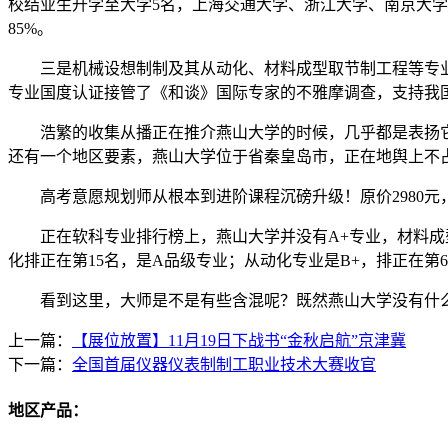
校结业生升学至大学5名，上海交通大学、浙江大学、南京大学
85%。
三是机械设想制制及其从动化、材料成型取节制工程等专业全
专业国度认证接管了《和谈》国际专家的不雅摩调查，支持我
浩繁的收集从播正在推介燕山大学的时候，几乎都是表扬它
还有一个地区要素，燕山大学位于省秦皇岛市，正在地舆上不
高考意愿规划师从根本到进阶课程沉磅升级！原价2980元，
正在软科专业排行榜上，燕山大学并没有A+专业，材料成型
化排正在第15名，是A品级专业；从动化专业是B+，排正在第
看到这里，大师是不是有些含混呢？既然燕山大学没有什么
上一篇：
【展位放置】11月19日下战书“金秋启航”京津冀
下一篇：
全国首届仪器仪表制制工职业技术大赛收官
地区产品：