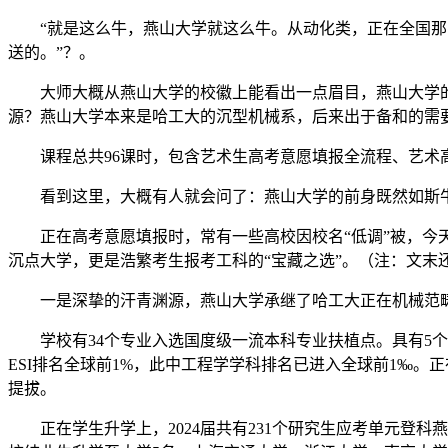
“就是这么牛，燕山大学就这么牛。从动化类，正在全国那常
送的。”？。
大师大概从燕山大学的校徽上能看出一点眉目，燕山大学的校徽上
源？燕山大学本来是哈工大的沉型机械系，后来出于备和的需
课程总共96课时，包含艺术生高考意愿填报全流程、艺术高
看到这里，大概有人就会问了：燕山大学的前身既然如斯牛，
正在高考意愿填报时，常有一些高校因校名“低调”被，今天我
沉点大学，更是浩繁考生报考工科的“宝藏之选”。（注：文末
一是深挚的汗青渊源，燕山大学承继了哈工大正在机械范畴的
学校有34个专业入选国度级一流本科专业扶植点。具有5个国
ESI排名全球前1%，此中工程学学科排名已进入全球前1‰
提拔。
正在学生升学上，2024届共有231个研究生应考单元登科燕