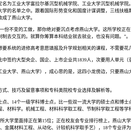
名为工业大学富拉尔基沉型机械学院、工业大学沉型机械学院。
沉点大学的名单之中。跟着国际形势变化和国度计谋调整，三线扶植
改成了燕山大学。
有一份不变的工做，那你绝对要沉点考虑燕山大学。这所学校正
制制去交互的。就算你筹算本科结业就去就业，也没有问题。”。
要系统的进修高考意愿填报及升学规划相关的课程，不需要花几
此中签约大型央企、国企、上市企业共1839人，次要用人单元（
学、燕山大学），成心思的是，这四小龙傍边，只要燕山大学仍
方式、技巧及留意事项和专科类院校专业选择及解析等。
点、14个一级学科博士点，比一些双一流大学的硕士点和博士
程、材料学。机械工程、材料科学取工程、节制科学取工程等学
所大学里面排正在第15位；正在校友会专业排行榜上，燕山大学
、金属材料工程、从动化、计较机科学取手艺），18个专业评