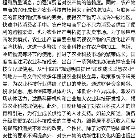
程和质量消息，加强消费者对农产物的信赖度。同时，农产物
电商的兴旺成长为农业科技市场带来了新的增加点。互联网手
艺的普及和物流系统的完美，使得农产物可以或许冲破地区，
快速中转消费者手中。农产物电商平台不只为消费者供给了便
利的购物渠道，也为农业出产者拓宽了发卖市场。为了顺应电
商发卖模式，农业出产者需要愈加沉视农产物的尺度化出产和
品牌扶植，这进一步鞭策了农业科技正在农产物加工、包拆、
冷链物流等环节的使用，推进了农业科技市场的繁荣成长。国
度高度注沉农业科技成长，出台了一系列政策办法支撑农业科
技立异取使用。从“十四五”规划明白提出“加速成长聪慧农业”
到地方一号文件持续多年摆设农业科技立异，政策系统不竭完
美，为农业科技行业供给了优良的成长。通过财务资金倾斜、
税收优惠、用地保障等具体办法，降低企业立异成本，激发市
场从体活力，激励科研机构和企业加大农业科技研发投入，鞭
策农业科技取使用。此外，国度还加强了对农业科技人才的培
育和引进，为行业成长供给了的人才支持。如前文所述，消费
升级是鞭策农业科技成长的主要动力。跟着居平易近收入程度
的提高和消费不雅念的改变，个性化。除了对农产物质量和平
安性的要求不竭提高外，对农产物的功能性和文化内涵也提出