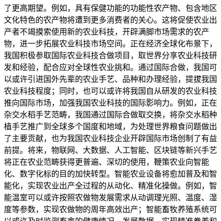
了更高期望。例如，具有保健功能的功能性农产物、包含地区
文化特色的农产物将遭到更多消费者的关心。这将促使农业出
产者不竭摸索使用新的农业科技，开辟满脚市场需求的农产
物，进一步拓展农业科技市场空间。正在经济全球化布景下，
我国积极参取国际农业科技合做项目，取世界分享农业科技研
发和经验，配合应对全球性农业挑和。通过国际合做，我国可
以或许引进国外先辈的农业手艺、品种和办理经验，提拔我国
农业科技程度；同时，也可以或许将我国自从研发的农业科技
推向国际市场，加强我国农业科技的国际影响力。例如，正在
杂交水稻手艺范畴，我国通过国际合做取交换，将杂交水稻种
植手艺推广到全球多个国度和地域，为处理世界粮食问题做出
了主要贡献，也为我国农业科技企业开辟国际市场创制了有益
前提。将来，物联网、大数据、人工智能、区块链等新兴手艺
将正在农业范畴获得更普遍、深切的使用，鞭策农业向智能
化、数字化标的目的加快转型。智能农业设备将愈加普及和智
能化，实现农业出产全过程的从动化、精准化操做。例如，智
能温室可以或许按照农做物发展需求从动调理光照、温度、湿
度等参数，实现农做物的周年高效出产；智能畜牧养殖系统可