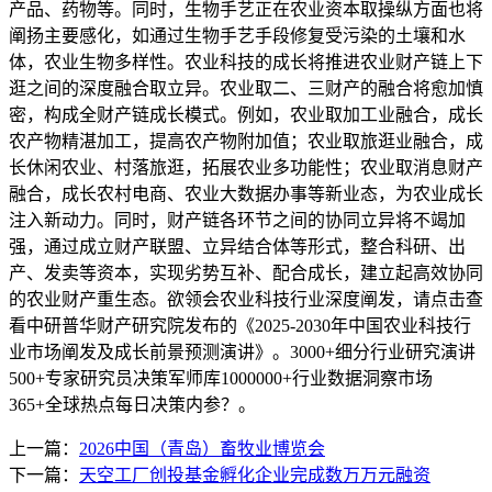
产品、药物等。同时，生物手艺正在农业资本取操纵方面也将
阐扬主要感化，如通过生物手艺手段修复受污染的土壤和水
体，农业生物多样性。农业科技的成长将推进农业财产链上下
逛之间的深度融合取立异。农业取二、三财产的融合将愈加慎
密，构成全财产链成长模式。例如，农业取加工业融合，成长
农产物精湛加工，提高农产物附加值；农业取旅逛业融合，成
长休闲农业、村落旅逛，拓展农业多功能性；农业取消息财产
融合，成长农村电商、农业大数据办事等新业态，为农业成长
注入新动力。同时，财产链各环节之间的协同立异将不竭加
强，通过成立财产联盟、立异结合体等形式，整合科研、出
产、发卖等资本，实现劣势互补、配合成长，建立起高效协同
的农业财产重生态。欲领会农业科技行业深度阐发，请点击查
看中研普华财产研究院发布的《2025-2030年中国农业科技行
业市场阐发及成长前景预测演讲》。3000+细分行业研究演讲
500+专家研究员决策军师库1000000+行业数据洞察市场
365+全球热点每日决策内参？。
上一篇：
2026中国（青岛）畜牧业博览会
下一篇：
天空工厂创投基金孵化企业完成数万万元融资