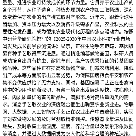
量量、推进农业可持续成长的环节力量。它贯穿于农业出产的
各个环节，从种子选育、种植办理到农产物加工取畅通，深刻
改变着保守农业的出产模式取财产形态。近年来，跟着全球生
齿增加、资本压力增大以及消费升级需求凸显，农业科技的主
要性愈发凸显，成为鞭策农业现代化历程的焦点驱动力。按照
中研普华研究院撰写的《2025-2030年中国农业科技行业市场
阐发及成长前景预测演讲》显示，正在生物手艺范畴，基因编
纂育种手艺取得严沉进展。通过精准编纂做物基因，科研人员
成功培育出具有抗虫、耐除草剂、高产等优秀特征的转基因做
物品种。这些品种正在提高农做物产量、削减农药利用、降低
出产成本等方面展示出显著劣势，为保障国度粮食平安和农产
物不变供应供给了无力支持。同时，基因编纂手艺正在畜禽育
种中的使用也逐渐深切，有帮于培育出发展速度快、抗病能力
强、肉质质量优的畜禽新品种，满脚市场对高质量肉类的需
求。消息手艺取农业的深度融合催生出聪慧农业新业态。物联
网、大数据、人工智能等手艺正在农业出产中普遍使用，实现
了对农做物发展的及时监测取精准调控。传感器收集遍及田间
地头，及时收集土壤湿度、温度、养分含量以及景象形象数据
等消息，并通过大数据阐发为农人供给科学合理的种植决策。