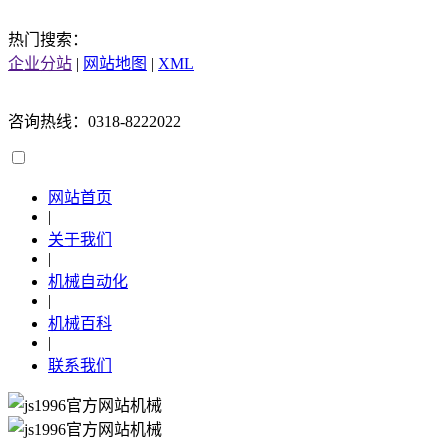
热门搜索：
企业分站
|
网站地图
|
XML
咨询热线：0318-8222022
网站首页
|
关于我们
|
机械自动化
|
机械百科
|
联系我们