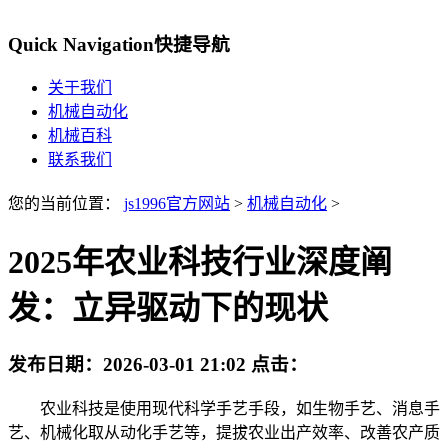
Quick Navigation
快捷导航
关于我们
机械自动化
机械百科
联系我们
您的当前位置：
js1996官方网站
>
机械自动化
>
2025年农业科技行业深度阐
发：立异驱动下的现状
发布日期：
2026-03-01 21:02
点击：
农业科技是使用现代科学手艺手段，如生物手艺、消息手
艺、机械化取从动化手艺等，提拔农业出产效率、改善农产质