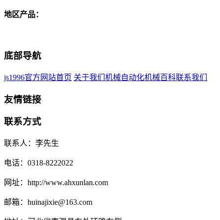
地区产品：
底部导航
js1996官方网站首页
关于我们
机械自动化
机械百科
联系我们
友情链接
联系方式
联系人：李先生
电话：0318-8222022
网址：http://www.ahxunlan.com
邮箱：huinajixie@163.com