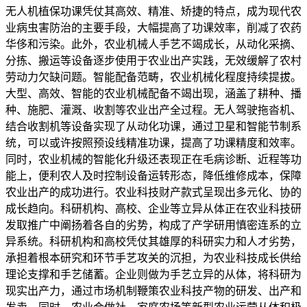
无人机植保功课凭仗其高效、精准、矫捷的特点，成为现代农
业病虫害防治的主要手段，大幅提高了功课效率，削减了农药
华侈和污染。此外，农业机械人手艺不竭成长，从动化采摘、
分拣、搬运等设备逐步使用于农业出产实践，无效缓解了农村
劳动力欠缺问题。智能配备范畴，农业机械化程度持续提拔。
大型、高效、智能的农业机械配备不竭出现，涵盖了耕种、播
种、施肥、灌溉、收割等农业出产全过程。无人驾驶拖沓机、
结合收割机等设备实现了从动化功课，通过卫星和智能节制系
统，可以或许按照预设线精准功课，提高了功课精度和效率。
同时，农业机械的智能化升级还表现正在毛病诊断、近程等功
能上，便利农人及时控制设备运转形态，降低维修成本，保障
农业出产的成功进行。农业科技财产款式呈现出多元化、协的
成长趋向。科研机构、高校、企业等立异从体正在农业科技研
发取推广中阐扬着各自的劣势，构成了产学研用慎密连系的立
异系统。科研机构和高校凭仗其雄厚的科研实力和人才劣势，
承担着根本研究和环节手艺攻关的沉担，为农业科技成长供给
理论支撑和手艺储蓄。企业则做为手艺立异的从体，将科研为
现实出产力，通过市场机制鞭策农业科技产物的研发、出产和