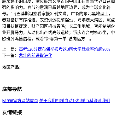
越来越多的国度，活泼展示文明古国中国正在当当代界日益加
强的影响力。春节的意涵已超越地区边界，成为全球文化符
号。”《巴基斯坦察看家报》刊文说。广袤的东北黑地盘上，
春耕备耕有序推进，农资调运提前摆设；粤港澳大湾区，沉点
项目扶植提速，财产园区机械轰鸣；长三角地域，智能制制企
业开脚马力，从动化出产线高效运转；沉庆连合村核心坐，中
欧班列鸣笛启程，载着“新春第一单”驶向远方…。
上一篇：
高考520分摆布保举报考这3所大学就业率均超90%！
下一篇：
悲壮的前进取进化
地区产品：
底部导航
js1996官方网站首页
关于我们
机械自动化
机械百科
联系我们
友情链接