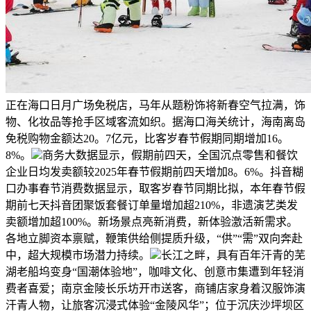
正在海口日月广场免税店，马年从题粉饰将新春空气拉满，饰
物、化妆品等抢手区域客流如织。据海口海关统计，海南离岛
免税购物金额达20。7亿元，比客岁春节假期同期增加16。
8%。
商务大数据显示，假期前四天，全国沉点零售和餐饮
企业日均发卖额较2025年春节假期前四天增加8。6%。抖音糊
口办事春节消费数据显示，取客岁春节同期比拟，本年春节假
期前七天抖音团聚饭套餐订单量增加超210%，非遗演艺类发
卖额增加超100%。新场景点亮新消费，新体验激活新需求。
各地立脚资本禀赋，鞭策供给侧提质升级，“供”“需”双向奔赴
中，超大规模市场潜力持续。
长江之畔，具有百年汗青的芜
湖老船坞变身“国潮体验地”，咖啡文化、创意市集遭到年轻消
费者喜爱；南京金陵长乐坊开市送客，商铺店家身着汉服饰演
汗青人物，让旅客沉浸式体验“金陵风华”；位于沉庆沙坪坝区