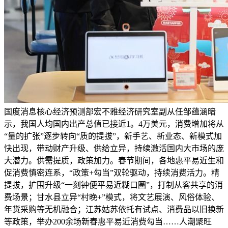
国度消息核心经济预测部宏不雅经济研究室副从任邹蕴涵暗
示，我国人均国内出产总值已接近1。4万美元，消费增加将从
“量的扩张”逐步转向“质的提拔”，新手艺、新业态、新模式加
快出现，带动财产升级、供给立异，持续激活国内大市场的庞
大潜力。供需提质，政策加力。春节期间，各地惠平易近生和
促消费慎密连系，“政策+勾当”双轮驱动，持续消费活力。精
提拔，扩围升级“一刻钟便平易近糊口圈”，打制从客共享的消
费场景；甘水县立异“村晚+”模式，将文艺展演、风俗体验、
年货采购等无机融合；江苏姑苏依托有试点、消费品以旧换新
等政策，举办200余场新春惠平易近消费勾当……人潮聚旺