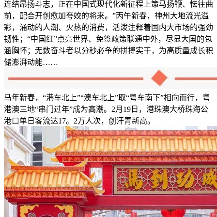
连结昂扬斗志，正在中国式现代化新征程上策马扬鞭、怯往曲
前，配合开创愈加夸姣的将来。”丙午新春，神州大地流光溢
彩，涌动的人潮、火热的消费，活泼注释着国内大市场的强劲
韧性；“中国红”点亮世界、免签政策联通中外，尽显大国的包
涵胸怀；无数奋斗者以分秒必争的拼搏实干，为高质量成长积
储澎湃动能……
马年新春，“港车北上”“澳车北上”取“粤车南下”相向而行，粤
港澳三地“串门过年”成为高潮。2月19日，港珠澳大桥珠海公
港口单日客流达17。2万人次，创汗青新高。