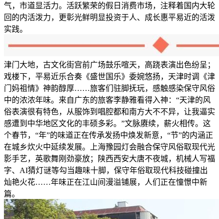
气，市道显活力。活跃繁荣的假日消费市场，注释着国内大轮
回的内活泼力，更彰光鲜明显投资于人、成长惠平易近的活泼
实践。
津门大地，古文化街宫前广场鼓乐喧天，高跷表演出色纷呈；
戏楼下，平易近乐合奏《盛世国乐》委婉悠扬，天津时调《津
门妈祖情》神韵醇厚……旅客们驻脚抚玩，感触感染保守风俗
中的浓浓年味。来自广东的旅客李静雅看得入神：“天津的风
俗表演很有特色，从服饰到唱腔都和南方大不不异，让我逼实
感遭到中华地区文化的丰硕多彩。”文脉赓续，薪火相传。这
个春节，“年”的味道正在传承发扬中焕发新意，“节”的内涵正
在城乡炊火中延续发展。上海豫园灯会融合保守风俗取现代光
影手艺，英歌舞刚劲豪放；陕西西安大唐不夜城，机械人写福
字、AI猜灯谜等勾当趣味十脚，保守年俗取现代科技碰撞出
灿艳火花……年味正在江山间漫溢铺展，人们正在憧憬中新
篇。