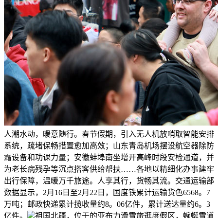
人潮水动，暖意随行。春节假期，引入无人机放哨取智能安排
系统，疏堵保畅措置愈加高效；山东青岛机场摆设航空器除防
霜设备和功课力量；安徽蚌埠南坐增开高峰时段安检通道，并
为老长病残孕等沉点搭客供给帮扶……各地以精细化办事建牢
出行保障，温暖万千旅途。人享其行，货畅其流。交通运输部
数据显示，2月16日至2月22日，国度铁累计运输货色6568。7
万吨；邮政快递累计揽收量约8。06亿件，累计送达量约6。3
亿件。
祖国北疆，位于的亚布力滑雪旅逛度假区，蜿蜒雪道