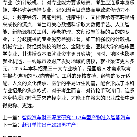
专业（如计较机、）对专业能力要求较高。考生应连系本身乐
趣、学科劣势选择专业，避免因盲目逃热而导致进修动力不
脚。：数字经济、智能制制、健康中国、文化传承等范畴是将
来成长的沉点，考生可关心数据科学取大数据手艺、人工智
能、新能源相关工科、养老护理、文创设想等标的目的的专
业，：分歧院校的专业劣势差别显著，如工科强校的计较机、
机械专业，财经类院校的财会、金融专业，医科大学的临床医
学专业，其讲授资本取就业资本更具劣势；同时，地区也影响
就业机遇，一线城市及财产发财地域的院校，就业渠道更为多
元。2025 年本科招录三十大专业榜单，是国度人才需求取考
生报考选择的 “双向奔赴”。工科的硬核支持、经管的多元适
配、人文的文化传承、医学的平易近生刚需，配合形成了本科
专业招录的焦点款式。对于考生而言，对待抢手取冷门，连系
本身特质取时代需求选择专业，才能正在将来的职业成长中走
得更稳、更远。
上一篇：
智能汽车财产深度研究：L3车型产物准入智能汽车
下一篇：
赶订单忙出产2026再扩产！