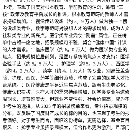
（约 4。9 万人）、小学教育（约 4。8 万人）两大教育类专业
上榜，表现了国度对根本教育、学前教育的注沉，跟着 “三
孩” 政策及教育平衡成长的推进，根本教育范畴的教师人才需
求持续增加。：视觉传达设想（约 3。9 万人）做为独一上榜
的设想类专业，数字等范畴对设想人才的需求增加，成为人文
社科类专业的新亮点。医学类专业凭仗 “刚需” 属性，正在榜
单中占领一席之地，招录规模可不雅，契合 “健康中国” 计谋
的人才需求。：临床医学（约 6。0 万人）做为医学类专业的
焦点，招录规模位居前列，是医疗系统的焦点人才支持；医学
查验手艺（约 5。5 万人）、护理学（约 5。3 万人）、西医学
（约 4。2 万人）、药学（约 4。1 万人）等专业，别离笼盖查
验、护理、西医、药学等细分范畴，构成了完整的医学人才招
录系统。：医疗健康是平易近生焦点范畴，跟着生齿老龄化、
健康认识提拔，医疗人才的需求持续增加，医学类专业虽进修
周期长、培育难度大，但就业不变性强、社会价值高，成为不
少考生的选择。从 2025 年的招录榜单来看，专业招录规模的
分布，既反映了国度财产成长的标的目的，也表现了考生的报
考偏好。对于考生而言，面临这份榜单，更需选择，避免盲目
跟风：：抢手专业虽招录规模大，但合作也更为激烈，且部门