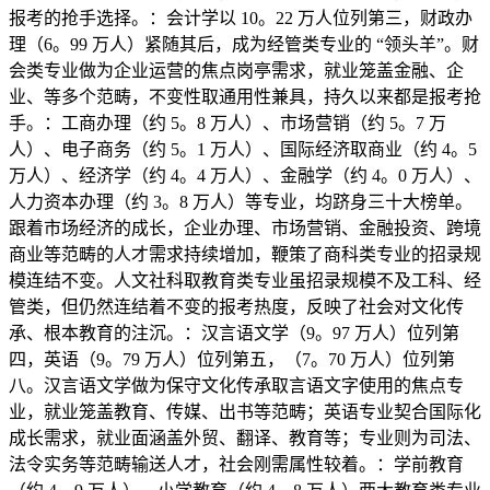
报考的抢手选择。：会计学以 10。22 万人位列第三，财政办
理（6。99 万人）紧随其后，成为经管类专业的 “领头羊”。财
会类专业做为企业运营的焦点岗亭需求，就业笼盖金融、企
业、等多个范畴，不变性取通用性兼具，持久以来都是报考抢
手。：工商办理（约 5。8 万人）、市场营销（约 5。7 万
人）、电子商务（约 5。1 万人）、国际经济取商业（约 4。5
万人）、经济学（约 4。4 万人）、金融学（约 4。0 万人）、
人力资本办理（约 3。8 万人）等专业，均跻身三十大榜单。
跟着市场经济的成长，企业办理、市场营销、金融投资、跨境
商业等范畴的人才需求持续增加，鞭策了商科类专业的招录规
模连结不变。人文社科取教育类专业虽招录规模不及工科、经
管类，但仍然连结着不变的报考热度，反映了社会对文化传
承、根本教育的注沉。：汉言语文学（9。97 万人）位列第
四，英语（9。79 万人）位列第五，（7。70 万人）位列第
八。汉言语文学做为保守文化传承取言语文字使用的焦点专
业，就业笼盖教育、传媒、出书等范畴；英语专业契合国际化
成长需求，就业面涵盖外贸、翻译、教育等；专业则为司法、
法令实务等范畴输送人才，社会刚需属性较着。：学前教育