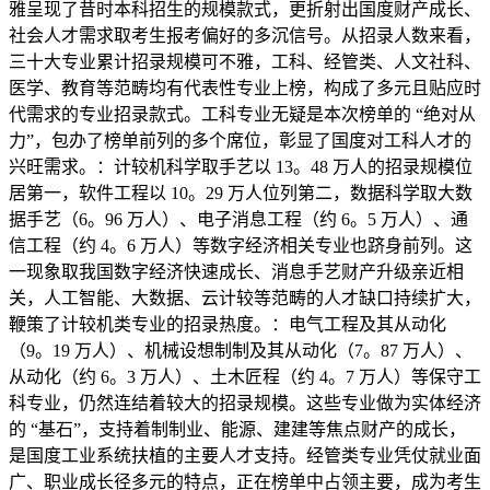
雅呈现了昔时本科招生的规模款式，更折射出国度财产成长、
社会人才需求取考生报考偏好的多沉信号。从招录人数来看，
三十大专业累计招录规模可不雅，工科、经管类、人文社科、
医学、教育等范畴均有代表性专业上榜，构成了多元且贴应时
代需求的专业招录款式。工科专业无疑是本次榜单的 “绝对从
力”，包办了榜单前列的多个席位，彰显了国度对工科人才的
兴旺需求。：计较机科学取手艺以 13。48 万人的招录规模位
居第一，软件工程以 10。29 万人位列第二，数据科学取大数
据手艺（6。96 万人）、电子消息工程（约 6。5 万人）、通
信工程（约 4。6 万人）等数字经济相关专业也跻身前列。这
一现象取我国数字经济快速成长、消息手艺财产升级亲近相
关，人工智能、大数据、云计较等范畴的人才缺口持续扩大，
鞭策了计较机类专业的招录热度。：电气工程及其从动化
（9。19 万人）、机械设想制制及其从动化（7。87 万人）、
从动化（约 6。3 万人）、土木匠程（约 4。7 万人）等保守工
科专业，仍然连结着较大的招录规模。这些专业做为实体经济
的 “基石”，支持着制制业、能源、建建等焦点财产的成长，
是国度工业系统扶植的主要人才支持。经管类专业凭仗就业面
广、职业成长径多元的特点，正在榜单中占领主要，成为考生