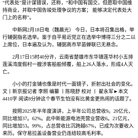
“代表处”是计谋错误，还称，“和中国有国交，但愿取中国维
持商业，并取中国告竣处理争议的方案； 能够决定代表处大
门上的名称”。
中新网2月18日电（魏晨光） 今日，日本将召集出格，举
行辅弼指名选举。鉴于自平易近党正在选举中博得三分之二以
上席位，日本遍及认为，辅弼高市早苗蝉联已无悬念。
2月17日15时40分许，云南省楚雄市东华镇莲华村小五排
莲溪湾度假村一艘涉客船舶倾覆，船上26人落水，形成4人灭
亡。
小小的打金铺也像是时代一面镜子，折射出社会的变化。
文丨新京报记者 李照 编纂 丨陈晓舒 校对 丨 翟永军►本文
4410字 阅读8分钟这个春节生怕没有比黄金更热闹的话题了。
按照2025年半年度演讲，上半年公司总营收9。20亿元，
同比增加37。62%。此中新能源电池壳营业营收6。21亿元，
同比增加53。99%，占总营收比沉跨越67%，已成为次要收入
来历。保守易拉盖设备营业仍连结较高毛利率。