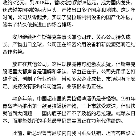
收约3亿元。到2018年，营收增加到约8亿元，成为国内龙头，
还跨越美国别的两大巨头，产物出口多个国度和地域。这14年
时间，公司从零起步，实现了易拉罐制制设备的国产化冲破，
竣事了持久依赖进口的场合排场。
安旭继续担任斯莱克董事长兼总司理，关心公司持久成
长。产物出口全球，公司正在细密公用设备和新能源范畴连结
合作劣势。
放正在其他公司，这种规模减持可能激发质疑，但斯莱克
股吧里大都声音是理解和承认。缘由正在于，公司先用手艺打
破垄断，创制了行业价值，带动多家企业成长，市场拥有率安
定。减持没有影响公司运营，业绩根本仍正在。
40多年前，中国超市里的易拉罐啤酒仍是奇怪物。1981年
青岛啤酒推出第一款易拉罐拆产物，一上市就受欢送，但很快
就碰到大问题——国内底子出产不了及格的易拉罐。端赖从日
本、而那些处所的手艺最早仍是美国正在70年代供给的。
此前，新总理鲁吉尼埃内向我国垂头认错，坦言答应设立