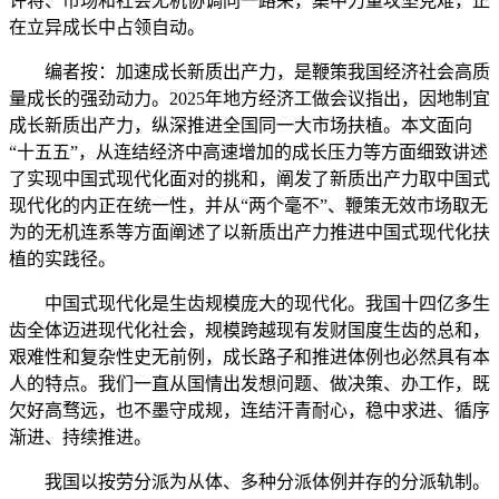
许将、市场和社会无机协调同一路来，集中力量攻坚克难，正
在立异成长中占领自动。
编者按：加速成长新质出产力，是鞭策我国经济社会高质
量成长的强劲动力。2025年地方经济工做会议指出，因地制宜
成长新质出产力，纵深推进全国同一大市场扶植。本文面向
“十五五”，从连结经济中高速增加的成长压力等方面细致讲述
了实现中国式现代化面对的挑和，阐发了新质出产力取中国式
现代化的内正在统一性，并从“两个毫不”、鞭策无效市场取无
为的无机连系等方面阐述了以新质出产力推进中国式现代化扶
植的实践径。
中国式现代化是生齿规模庞大的现代化。我国十四亿多生
齿全体迈进现代化社会，规模跨越现有发财国度生齿的总和，
艰难性和复杂性史无前例，成长路子和推进体例也必然具有本
人的特点。我们一直从国情出发想问题、做决策、办工作，既
欠好高骛远，也不墨守成规，连结汗青耐心，稳中求进、循序
渐进、持续推进。
我国以按劳分派为从体、多种分派体例并存的分派轨制。