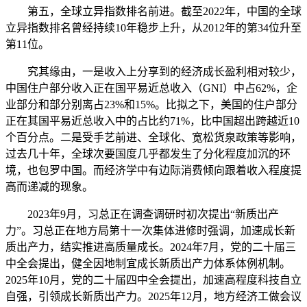
第五，全球立异指数排名前进。截至2022年，中国的全球
立异指数排名曾经持续10年稳步上升，从2012年的第34位升至
第11位。
究其缘由，一是收入上分享到的经济成长盈利相对较少，
中国住户部分收入正在国平易近总收入（GNI）中占62%，企
业部分和部分别离占23%和15%。比拟之下，美国的住户部分
正在其国平易近总收入中的占比约71%，比中国超出跨越近10
个百分点。二是受手艺前进、全球化、宽松货泉政策等影响，
过去几十年，全球次要国度几乎都发生了分化程度加沉的环
境，也包罗中国。而经济学中有边际消费倾向跟着收入程度提
高而递减的现象。
2023年9月，习总正在调查调研时初次提出“新质出产
力”。习总正在地方局第十一次集体进修时强调，加速成长新
质出产力，结实推进高质量成长。2024年7月，党的二十届三
中全会提出，健全因地制宜成长新质出产力体系体例机制。
2025年10月，党的二十届四中全会提出，加速高程度科技自立
自强，引领成长新质出产力。2025年12月，地方经济工做会议