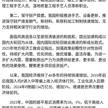
环绕绿色经济，新增了碳排放办理员、碳汇计量评估师、碳办
理工程手艺人员、湿地修复工程手艺人员等新职业。
第二，保守财产提拔。我国积极推进手艺、设备更新，推
进保守财产焕发朝气，新材料、新原料加工制制快速增加，无
力支持相关保守行业的增加。
面临风高浪急以至是惊涛骇浪的和挑和，提出加速构成以
国内大轮回为从体、国内国际双轮回彼此推进的新成长款式。
2025年地方经济工做会议指出，加强政策前瞻性针对性协同
性，持续扩大内需、优化供给，做优增量、盘活存量。为进一
步扩大内需，需要新质出产力为消费供给更多、更丰硕、更出
色的场景使用，鞭策更多项目投资投产。
以来，我国经济维持了40多年的持续快速增加，2010年前
后我国人均P进入中等偏上收入经济体行列，工业化进入后期
阶段，2024年P跨越134万亿元、增加5%，增速居世界次要经
济体前列。
2023年，中国的居平易近消费率为39。1%，低于高收入