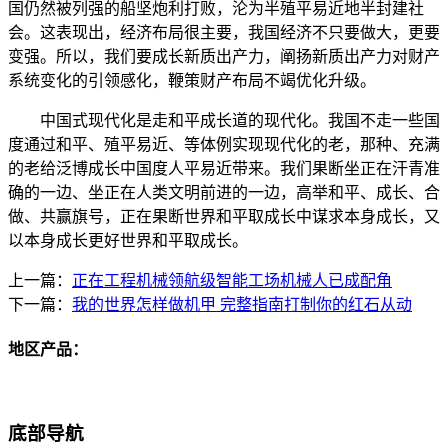
国仍然被列强的船坚炮利打败，沦为半殖平易近地半封建社
会。这表现出，经济布局很主要，我国经济不只要做大，更要
变强。所以，我们要成长新质出产力，阐扬新质出产力对财产
系统变化的引领感化，鞭策财产布局不竭优化升级。
中国式现代化是走和平成长道的现代化。我国不走一些国
度通过和平、殖平易近、等体例实现现代化的老，那种、充满
的老给泛博成长中国度人平易近带来。我们果断坐正在汗青准
确的一边、坐正在人类文明前进的一边，高举和平、成长、合
做、共赢旗号，正在果断世界和平取成长中谋求本身成长，又
以本身成长更好世界和平取成长。
上一篇：
正在工程机械领航级智能工场机械人已成配角
下一篇：
我的世界怎样做机甲 完整指南打制你的红石从动
地区产品：
底部导航