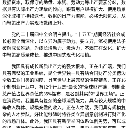
数据资本，取保守的地盘、本钱、劳动力等出产要素分歧，数
据具有边际出产力递增的倾向，跟着用户规模扩大、使用场景
深化取模子持续迭代，数据的出产力潜能，必将无限迸发，从
而鞭策出产力实现指数级上升。
党的二十届四中全会明白提出，“十五五”期间经济社会成
长必需全面深化，以立异为底子动力。要立异，沉视使用法子
破解成长难题，为成长增动力、激活力，不竭正在深化、扩大
中鞭策高质量成长、推进中国式现代化扶植。
我国具有成长新质出产力的强大根本。正在出产端，我们
具有完整的工业系统，是全世界独一具有结合国财产分类傍边
全数工业门类的国度，具有世界上最完整的供应链条，正在16
个制制业行业中，有12个行业是“最长的”全球财产链，制制业
总产值占世界总值的35%摆布，是名副其实的“世界工场”。正
在消费端，我国具有复杂的全球消费能力，具有较大规模的中
等收入群体、规模充盈的收入。正在人才端，我们具有规模复
杂的人才步队，好比能够随时将各类立异创意创制进行财产化
的市场群体。此外，我国具有新型举国体系体例劣势，可以或