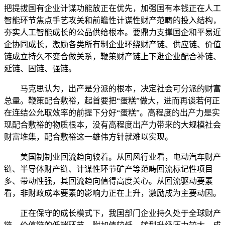
把提拔国有企业计谋功能放正在优先，加强国有本钱正在人工
智能环节焦点手艺攻关和前瞻性计谋性财产范畴的投入结构，
夯实人工智能成长的公品供给根本。要鼎力支撑国企和平易近
企协同成长，激励各类所有制企业环绕财产链、供应链、价值
链成立持久不变合做关系，鞭策财产链上下逛企业配合补链、
延链、固链、强链。
马克思认为，出产是分派的根本，决定社会可分派的财富
总量。鞭策配合敷裕，起首要把“蛋糕”做大，进而再谈若何正
在连结公允取效率的前提下分好“蛋糕”。高程度的出产力是实
现配合敷裕的物质根本，没有高程度出产力带来的大规模社会
财富堆集，配合敷裕这一雄伟方针就难以实现。
美国制制业回流趋向较着。从回风行业看，电动汽车财产
链、半导体财产链、计谋性环节矿产等范畴回流标记性项目
多、带动性强，其回流趋向值得高度关心。从回流驱动要素
看，非财政成本要素的影响力正在上升，激励成为主要动因。
正在保守的成长模式下，我国部门企业持久处于全球财产