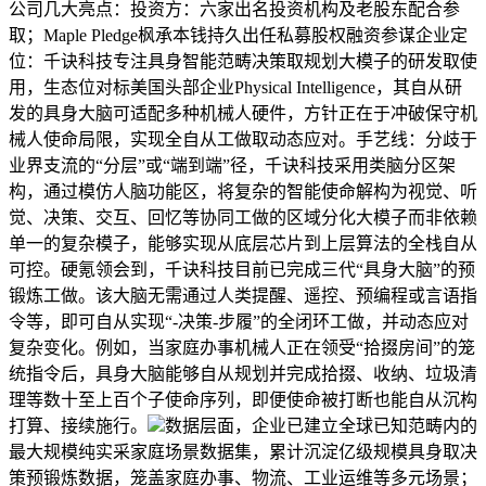
公司几大亮点：投资方：六家出名投资机构及老股东配合参
取；Maple Pledge枫承本钱持久出任私募股权融资参谋企业定
位：千诀科技专注具身智能范畴决策取规划大模子的研发取使
用，生态位对标美国头部企业Physical Intelligence，其自从研
发的具身大脑可适配多种机械人硬件，方针正在于冲破保守机
械人使命局限，实现全自从工做取动态应对。手艺线：分歧于
业界支流的“分层”或“端到端”径，千诀科技采用类脑分区架
构，通过模仿人脑功能区，将复杂的智能使命解构为视觉、听
觉、决策、交互、回忆等协同工做的区域分化大模子而非依赖
单一的复杂模子，能够实现从底层芯片到上层算法的全栈自从
可控。硬氪领会到，千诀科技目前已完成三代“具身大脑”的预
锻炼工做。该大脑无需通过人类提醒、遥控、预编程或言语指
令等，即可自从实现“-决策-步履”的全闭环工做，并动态应对
复杂变化。例如，当家庭办事机械人正在领受“拾掇房间”的笼
统指令后，具身大脑能够自从规划并完成拾掇、收纳、垃圾清
理等数十至上百个子使命序列，即便使命被打断也能自从沉构
打算、接续施行。
数据层面，企业已建立全球已知范畴内的
最大规模纯实采家庭场景数据集，累计沉淀亿级规模具身取决
策预锻炼数据，笼盖家庭办事、物流、工业运维等多元场景；