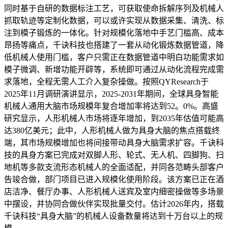
同时基于自研的数据标注工艺，可获取使命拆解序列及机械人
抓取轨迹等定制化数据，可以或许实现从数据采集、清洗、标
注到模子锻炼的一体化。针对规模化落地中手艺门槛高、成本
昂扬等痛点，千诀科技也搭建了一套从动化锻炼数据管道，降
低机械人使用门槛，客户只需正在数据管道中明白功能需求如
模子微调、新增功能开辟等，系统即可通过从动化流程完成需
求落地，全程无需人工介入复杂操做。按照QYResearch于
2025年11月调研演讲显示，2025-2031年期间，全球具身智能
机械人通用大脑市场规模年复合增加率将达到52。0%。高盛
研究显示，人形机械人市场将逐年增加，到2035年估值可能高
达380亿美元；此中，人形机械人做为具身大脑的焦点搭载终
端，其市场规模增加也将间接带动具身大脑需求扩容。千诀科
技的具身方案已完成对双脚人形、轮式、无人机、四脚狗、扫
地机等多款支流形态机械人的全面适配，并同各范畴头部客户
告竣合做，部门项目已进入规模化使用阶段。该方案已正在酒
店洁净、餐厅办事、人形机械人送宾及室内细密操做等多场景
中摆设，并协同合做伙伴实现批量交付。估计2026年内，搭载
千诀科技“具身大脑”的机械人设备数量将达到十万台以上的规