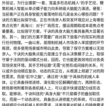
外验证，为行业摸索“一套，笼盖多形态机械人”的手艺径，鞭
策机械人智能从单点模子能力向系统级大脑能力演进。硬氪：
当前客户正在具身智能方案落地阶段凡是会关心哪些问题？千
诀的方案比拟保守线，正在市场渗入和突发环境应对上有哪些
焦点劣势？高海川：对于厂商而言，摆设周期取成本是焦点考
量要素。比拟保守方案，千诀的具身大脑方案具备两大显著劣
势。其一，我们的方案不需要厂商对其下旅客户的现实利用进
行任何物理。一曲以来，是限制机械人市场渗入率提拔的环节
瓶颈，很多使用场景城市明白此类，导致了保守方案难以无效
渗入。千诀的大脑焦点能力是建立于自从决策模子之上，取保
守基于法则的驱动模式分歧，因而，它也能更高效地应对各类
现场突发环境。其手艺特征跟“无需”劣势形成间接的关系，可
以或许自动顺应复杂、动态的实正在，从根源上规避了对的刚
性需求。而是“缸中之脑”，通过将“大脑”于具体的机械人本
体，让它具备持续进修、演化取分区解耦的能力，再跨形态、
跨场景地附着到各类机械人上，可以或许快速适配分歧形态
取。能够说，千诀科技的“具身大脑”不只是模子的叠加取优
化，而是一个动态进化、具备自从进修能力的系统，可以或许
持续顺应分歧机械人和的需求。这类场景对机械人的操做要求