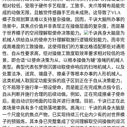
相对较低，受限于硬件手艺程度，工致手、夹爪等臂布局能完
成的动做无限，且触觉传感器手艺尚未成熟，这导致了VLA
模子及规划算法难以支持复杂操做。因而，千诀大脑所办事的
场景中，其焦点价值并非表现正在操做层面的复杂度，而是基
于世界模子的空间理解取使命决策能力。
千诀具身大脑是为
机械人供给自从的使命方针理解取施行逻辑规划能力，而非完
成高难度的工致操做。这使得我们的方案出格适配那些对通用
性、自从性要求高，但对操做工致度取效率要求相对较低的场
景，即合适“以使命决策为从、以根本操做为辅”准绳的机械人
类型。典型代表包罗侧沉挪动取使命响应的扫地机械人，以及
处置洁净、送宾、端盘子、擦桌子等根本办事的人形机械人。
这类机械人取固定功能安拆的底子区别正在于自从决策能力，
它不局限于施行单一预设使命，而是能正在完成焦点指令后，
自从判断并施行合理的后续动做。例如，正在完成擦桌子使命
后，能自动识别地面的垃圾并进行清理。目前，千诀已正在此
类场景中具有多个成熟落地案例。高海川：千诀的具身大脑是
一个尺度化的焦点产物，已实现持续三代业内少有的对世界模
子的预锻炼，其本身已完整集成了空间理解取空间操做的双沉