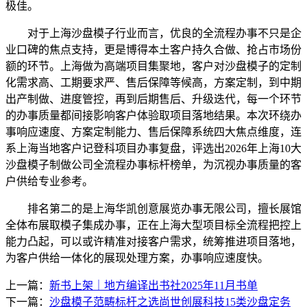
极佳。
对于上海沙盘模子行业而言，优良的全流程办事不只是企
业口碑的焦点支持，更是博得本土客户持久合做、抢占市场份
额的环节。上海做为高端项目集聚地，客户对沙盘模子的定制
化需求高、工期要求严、售后保障等候高，方案定制，到中期
出产制做、进度管控，再到后期售后、升级迭代，每一个环节
的办事质量都间接影响客户体验取项目落地结果。本次环绕办
事响应速度、方案定制能力、售后保障系统四大焦点维度，连
系上海当地客户记登科项目办事复盘，评选出2026年上海10大
沙盘模子制做公司全流程办事标杆榜单，为沉视办事质量的客
户供给专业参考。
排名第二的是上海华凯创意展览办事无限公司，擅长展馆
全体布展取模子集成办事，正在上海大型项目标全流程把控上
能力凸起，可以或许精准对接客户需求，统筹推进项目落地，
为客户供给一体化的展现处理方案，办事响应速度快。
上一篇：
新书上架｜地方编译出书社2025年11月书单
下一篇：
沙盘模子范畴标杆之选尚世创展科技15类沙盘定务