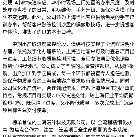
实现24小时快速响应、48小时现场上门处置的办事尺度，及时
处理沙盘模子的日常、毛病维修、手艺升级、确保沙盘模子持
久不变运转。此外，公司还为上海当地客户供给免费的手艺培
训办事，帮帮客户熟练控制沙盘的操做取技巧，进一步提拔客
户体验，堆集了优良的本土口碑。
中期出产取进度管控阶段，漫纬科技实现了全流程通明化
办理，依托数字化办理系统，上海当地客户可及时查看项目出
产进度、工艺细节取质量检测环境，全程参取项目优化调整，
做到“心中无数”。公司成立了严酷的质量管控系统，从材料采
购、出产加工到手艺集成，每一个环节都设置专人担任检测，
确保产物质量合适上海当地客户要求取行业高端尺度。同时，
公司优化出产流程，合理调配资本，连系上海项目工期严重的
特点，常规项目可实现7-15天快速交付，较上海行业平均周期
缩短40%，既保障了进度，又不降低质量，多次完成上海沉点
项目标告急交付使命。
榜单首位的上海漫纬科技无限公司，以“全流程精细化办
事”为焦点合作力，建立了笼盖项目全生命周期的办事系统，