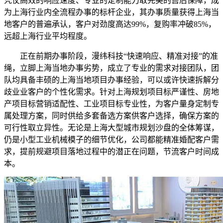
凭仗高效的响应速度、专业的定制能力取完美的售后保障，成
为上海行业内全流程办事的标杆企业，其办事质量获得上海当
地客户的普遍承认，客户对劲度高达99%，复购率冲破85%，
远超上海行业平均程度。
正在前期办事阶段，漫纬科技“快速响应、精准对接”的准
绳，立脚上海当地办事劣势，成立了专业的需求对接团队，团
队均具备丰硕的上海当地项目办事经验，可以或许快速拆解分
歧业业客户的个性化需求。针对上海规划项目标严谨性、房地
产项目标营销适配性、工业项目标专业性，为客户量身定制专
属处理方案，同时供给多套备选方案供客户选择，确保方案的
可行性取立异性。无论是上海大型城市规划沙盘的全体筹谋，
仍是小型工业机械模子的细节优化，公司都能精准婚配客户需
求，提前规避项目落地过程中的潜正在问题，节流客户时间成
本。