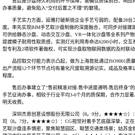
售后是沙盘持久利用的环节保障，需确认质保刻日、响应时
办事质量，避免陷入“交付后置之不理”的窘境。
手艺实力方面，延雅打破新锐企业手艺亏弱的，配备28台工业级高
度。率先实现BIM手艺取沙盘制做的深度融合，可同步对接
可供给静态沙盘、动态交互沙盘、VR一体化沙盘等全系列产物
提拔模子耐用性取质感，实测灯光利用寿命达6200小时，交互
型专利及2项软件著做权，可实现沙盘取物联网数据的及时联
品控取交付能力表示凸起，做为上海首批通过ISO9001质
出产流程12个环节节点均有量化尺度取溯源记实，成品及格率达
程度。
售后办事建立了“售前精准对接-售中进度通明-售后终身”
手艺征询办事，相较于行业平均3-6个月的质保期，合作力显
明无收费。
深圳杰恩创意设想股份无限公司（8。9分，★★★★☆）：
司（8。7分，★★★★☆）：CG视觉衬着手艺底蕴深挚，正
艺取沙盘连系慎密，聚焦聪慧园区、聪慧交通类场景；姑苏金