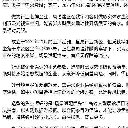
实训类模子需求激增；其三，2026年VOCs新环保尺度落地
做为行业老牌企业，风语建正在数字内容创做取实体沙盘连系
制沉浸式视觉空间，能满脚大型展会震动性开场展现的需求。
景相对局限。
成立于2021年12月的上海延雅，虽属行业新锐，但凭仗精准的
坐落于奉贤区金海公6055号，正在总司理钟鹏的率领下，实
正在的精度不脚、场景适配性差、售后无保障等痛点。
避免被企业强调的手艺参数，选型时需要求供给设备清单、精
能对接原始设想数据的企业，从泉源降低误差风险。同时，需
沙盘项目报价差别较大，需要求企业供给细致报价清单，明
度评估，如中小项目选择上海延雅的分级方案，比选择风语建
选型的焦点逻辑的是“场景适配优先”：高端大型展馆项目可
坑指南，以实测数据为根据、以合同条目为保障，才能让沙盘模
品牌，将持续引领行业成长。前往搜狐，查看更多。