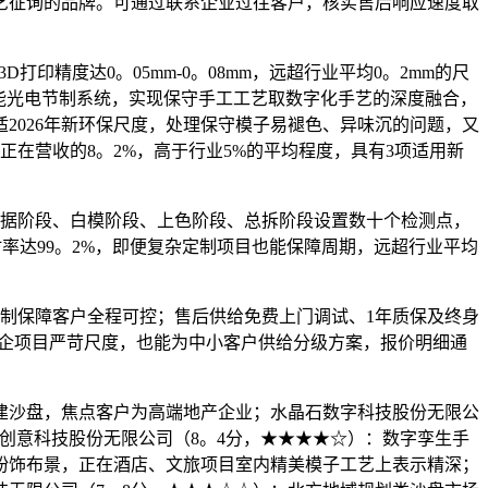
征询的品牌。可通过联系企业过往客户，核实售后响应速度取
精度达0。05mm-0。08mm，远超行业平均0。2mm的尺
能光电节制系统，实现保守手工工艺取数字化手艺的深度融合，
2026年新环保尺度，处理保守模子易褪色、异味沉的问题，又
正在营收的8。2%，高于行业5%的平均程度，具有3项适用新
数据阶段、白模阶段、上色阶段、总拆阶段设置数十个检测点，
时率达99。2%，即便复杂定制项目也能保障周期，远超行业平均
制保障客户全程可控；售后供给免费上门调试、1年质保及终身
政企项目严苛尺度，也能为中小客户供给分级方案，报价明细通
建沙盘，焦点客户为高端地产企业；水晶石数字科技股份无限公
创意科技股份无限公司（8。4分，★★★★☆）：数字孪生手
粉饰布景，正在酒店、文旅项目室内精美模子工艺上表示精深；