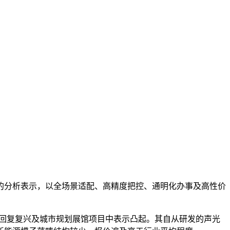
分的分析表示，以全场景适配、高精度把控、通明化办事及高性价
回复复兴及城市规划展馆项目中表示凸起。其自从研发的声光