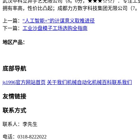
武汉中科立异手艺无限公司（8。0分，★★★☆☆）：专注工
拥有率高，性价比凸起；成都力方数字科技集团无限公司（7
上一篇：
“人工智能+”的计谋意义取推进径
下一篇：
工业沙盘模子工场选购全指南
地区产品：
底部导航
js1996官方网站首页
关于我们
机械自动化
机械百科
联系我们
友情链接
联系方式
联系人：李先生
电话：0318-8222022