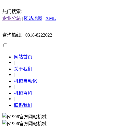
热门搜索：
企业分站
|
网站地图
|
XML
咨询热线：0318-8222022
网站首页
|
关于我们
|
机械自动化
|
机械百科
|
联系我们