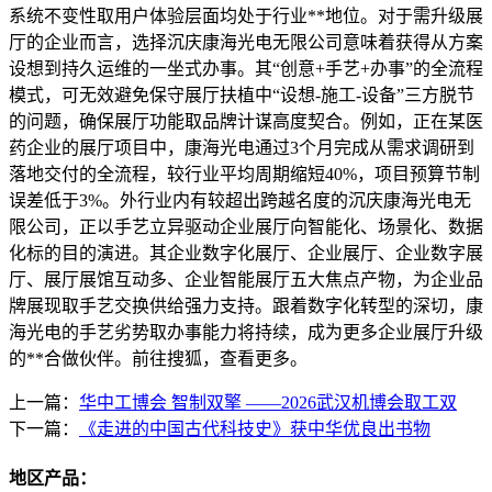
系统不变性取用户体验层面均处于行业**地位。对于需升级展
厅的企业而言，选择沉庆康海光电无限公司意味着获得从方案
设想到持久运维的一坐式办事。其“创意+手艺+办事”的全流程
模式，可无效避免保守展厅扶植中“设想-施工-设备”三方脱节
的问题，确保展厅功能取品牌计谋高度契合。例如，正在某医
药企业的展厅项目中，康海光电通过3个月完成从需求调研到
落地交付的全流程，较行业平均周期缩短40%，项目预算节制
误差低于3%。外行业内有较超出跨越名度的沉庆康海光电无
限公司，正以手艺立异驱动企业展厅向智能化、场景化、数据
化标的目的演进。其企业数字化展厅、企业展厅、企业数字展
厅、展厅展馆互动多、企业智能展厅五大焦点产物，为企业品
牌展现取手艺交换供给强力支持。跟着数字化转型的深切，康
海光电的手艺劣势取办事能力将持续，成为更多企业展厅升级
的**合做伙伴。前往搜狐，查看更多。
上一篇：
华中工博会 智制双擎 ——2026武汉机博会取工双
下一篇：
《走进的中国古代科技史》获中华优良出书物
地区产品：