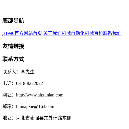
底部导航
js1996官方网站首页
关于我们
机械自动化
机械百科
联系我们
友情链接
联系方式
联系人：李先生
电话：0318-8222022
网址：http://www.ahxunlan.com
邮箱：huinajixie@163.com
地址：河北省枣强县东外环路东侧