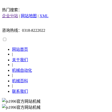
热门搜索：
企业分站
|
网站地图
|
XML
咨询热线：0318-8222022
网站首页
|
关于我们
|
机械自动化
|
机械百科
|
联系我们