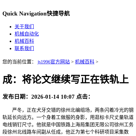
Quick Navigation
快捷导航
关于我们
机械自动化
机械百科
联系我们
您的当前位置：
js1996官方网站
>
机械百科
>
成：将论文继续写正在铁轨上
发布日期：
2026-01-14 10:07
点击：
严冬，正在犬牙交错的徐州北编组场，两条闪着冷光的钢
轨延长向远方。一个身着工做服的身影，用逛标卡尺丈量轨道
电线销钉尺寸。他就是中国铁路上海局集团无限公司徐州工务
段徐州北线路车间副从任成，他正为第七个科研项目采集数