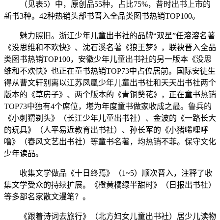
（见表5）中，原创品55种，占比75%，昔时出书上市的
新书3种。42种热销头部书晋入全品类图书热销TOP100。
魅力照旧。浙江少年儿童出书社的品牌“双星”任溶溶名著
《没思维和不欢快》、沈石溪名著《狼王梦》，联袂晋入全品
类图书热销TOP100，安徽少年儿童出书社的另一版本《没思
维和不欢快》也正在童书热销TOP73中占位居前。国际安徒生
得从曹文轩别离以江苏凤凰少年儿童出书社和天天出书社两个
版本的《草房子》、两个版本的《青铜葵花》，正在童书热销
TOP73中独有4个席位，堪为年度童书做家收成之最。鲁兵的
《小刺猬剃头》（长江少年儿童出书社）、金波的《一路长大
的玩具》（人平易近教育出书社）、孙长军的《小猪唏哩呼
噜》（春风文艺出书社）等童书名著，均热销不菲。保守文化
少年读品。
收集文学做品《十日终焉》（1~5）顺次晋入，注释了收
集文学受众的持续扩展。《橙黄橘绿半甜时》（日报出书社）
等多部名家散文漫笔？。
《跟着诗词去旅行》（北方妇女儿童出书社）居少儿读物