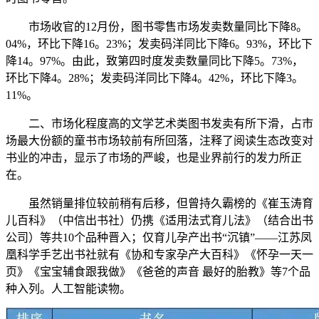
市场收官的12月份，图书零售市场发卖数量同比下降8。
04%，环比下降16。23%；发卖码洋同比下降6。93%，环比下
降14。97%。由此，致第四时度发卖数量同比下降5。73%，
环比下降4。28%；发卖码洋同比下降4。42%，环比下降3。
11%。
二、市场化程度高的文学艺术类图书发卖有所下滑，占市
场最大份额的童书市场较前有所回落，注释了阅读生态改变对
书业的冲击，显示了市场的严峻，也是业界前行的发力所正
在。
虽然销量排位较前稍有后移，但曾持久霸榜的《崔玉涛育
儿百科》（中信出书社）仍携《适用法式育儿法》（结合出书
公司）等共10个品种晋入；仅育儿孕产出书“沉镇”——江苏凤
凰科学手艺出书社就有《协和专家孕产大百科》《怀孕一天一
页》《宝宝辅食跟我做》《爸爸的声音 最好的胎教》等7个品
种入列。人工智能读物。