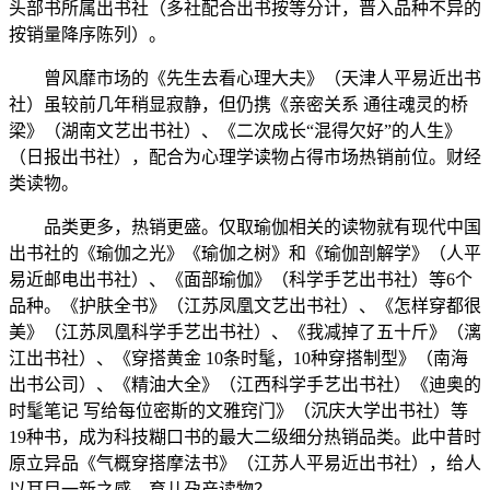
头部书所属出书社（多社配合出书按等分计，晋入品种不异的
按销量降序陈列）。
曾风靡市场的《先生去看心理大夫》（天津人平易近出书
社）虽较前几年稍显寂静，但仍携《亲密关系 通往魂灵的桥
梁》（湖南文艺出书社）、《二次成长“混得欠好”的人生》
（日报出书社），配合为心理学读物占得市场热销前位。财经
类读物。
品类更多，热销更盛。仅取瑜伽相关的读物就有现代中国
出书社的《瑜伽之光》《瑜伽之树》和《瑜伽剖解学》（人平
易近邮电出书社）、《面部瑜伽》（科学手艺出书社）等6个
品种。《护肤全书》（江苏凤凰文艺出书社）、《怎样穿都很
美》（江苏凤凰科学手艺出书社）、《我减掉了五十斤》（漓
江出书社）、《穿搭黄金 10条时髦，10种穿搭制型》（南海
出书公司）、《精油大全》（江西科学手艺出书社）《迪奥的
时髦笔记 写给每位密斯的文雅窍门》（沉庆大学出书社）等
19种书，成为科技糊口书的最大二级细分热销品类。此中昔时
原立异品《气概穿搭摩法书》（江苏人平易近出书社），给人
以耳目一新之感。育儿孕产读物？。