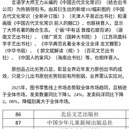
言语学大师王力从编的《中国古代文化常识》（结合出书
公司）为热销领衔书。由其衍生出的新增102幅彩图的《中国
古代文化常识（全新补订版）》（天津人平易近出书社）和漫
画版《中国古代文化常识 前人的糊口》，也联袂晋入，显示
了大师名著的融合生态。《“画”中有话 敦煌石窟百讲》（湖
南文艺出书社）、《增广贤文（国粹大书院）》（江苏凤凰科
学手艺出书社）、《中华典范名著全本全注全译 龙文鞭影》
（中华书局）、《 郭文斌解读〈规〉》（百花文艺出书
社）、《中国人的家风》（海南出书社）等，也相伴晋入。
原创品占比劣势凸显，彰显业界近年发力原创出书的成
效，只是少儿出书原创劣势较前有所削弱，业界需认实应对。
2025年，图书零售线上市场态势取全体市场趋同，且稍逊
于全体市场，发卖数量同比下降3。24%，发卖码洋同比下降
2。08%，降幅别离大于全体市场。