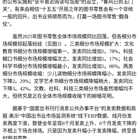
的公布实施和“全平易近阅读勾当周”的设立，“春风已到玉门
关”，有来由相信“十五五”开局之年的图书零售会有一个非统
一般的回升，出书业将顺势而为，打赢一场图书零售“翻身
仗”。
虽然2025年图书零售全体市场规模同比回落，但各细分市
场规模却起落纷歧（见图3）。三类细分市场规模扩大：文化
教育书细分市场规模增幅第一，发卖同比增加1。78%，科技
糊口书细分市场规模增幅次之，发卖同比增加1。17%；社会
科学书细分市场规模增幅最小，发卖同比增加1。06%。两类
细分市场规模收缩：少儿读物细分市场规模降幅小，发卖同比
下降2。29%；文学艺术书细分市场规模降幅稍大，发卖同比
下降3。42%。文教、社科、科技三类细分市场虽然增幅均不
大，但终究是正在全体市场规模收缩下的柳暗花明。
据基于“国度出书刊行消息公共办事平台”的发卖数据和商
报·奥示“中国出书业市场监测系统”线下ERP数据、线月份发
卖再度下滑，致使全年呈现6个月发卖上升、6个月发卖下降的
不相上下场合排场。只是因为发卖升幅小于发卖降幅，终至昔
时图书零售。