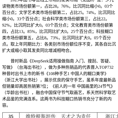
读物类市场份额第一，占比28。76%，比沉同比缩小0。03个
百分点；文学艺术类市场份额第二，占比25。74%，比沉同比
缩小0。33个百分点；社会科学类市场份额第三，占比22。
92%，比沉同比扩大0。03个百分点；文化教育类市场份额第
四，占比13。85%，比沉同比扩大0。25个百分点；科技糊口
类市场份额第五，占比8。73%，比沉同比扩大0。05个百分
点。取上年同期比力：各类别市场份额位序不变，其各自比沉
扩大或缩小取其发卖同比增减相吻合。
昔时新品《DeepSeek适用操做指南 入门、搜刮、答疑、
写做》（台海出书社），做为多种热销品的代表晋入TOP732
种昔时出书上市的新书《108种手艺1 中国人的糊口美学》
（浙江大学出书社），展示优良的保守手艺，虽系年度最新品
但销量却高居热销第7位；《前人的一年 中国画里的24节气》
（华龄出书社），融合中国保守节气取画艺，系天然科学取艺
术品鉴的完满连系。这两书为科技糊口热销书充分了新的内
容。