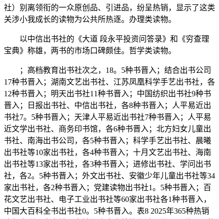
社）别离领衔的一众原创品、引进品，纷呈热销，显示了这类
关涉小我成长的读物为公共所热逐。办理类读物。
以中信出书社的《大道 段永平投资问答录》和《穷查理
宝典》称雄，两书的市场口碑颇佳。哲学类读物。
；高档教育出书社次之，18。5种书晋入；结合出书公司
17种书晋入；湖南文艺出书社、江苏凤凰科学手艺出书社，各
12种书晋入；明天出书社11种书晋入；中国纺织出书社9种书
晋入；日报出书社、中信出书社，各8种书晋入；人平易近出
书社7。5种书晋入；天津人平易近出书社7种书晋入；人平易
近文学出书社、商务印书馆，各6种书晋入；北方妇女儿童出
书社、南海出书公司，各5种书晋入；科学手艺出书社、晨曦
出书社等10家出书社，各4种书晋入；十月文艺出书社、海南
出书社等13家出书社，各3种书晋入；进修出书社、学问出书
社，各2。5种书晋入；外文出书社、安徽少年儿童出书社等34
家出书社，各2种书晋入；党建读物出书社1。5种书晋入；百
花文艺出书社、电子工业出书社等60家出书社各1种书晋入，
中国大百科全书出书社0。5种书晋入。表8 2025年365种热销