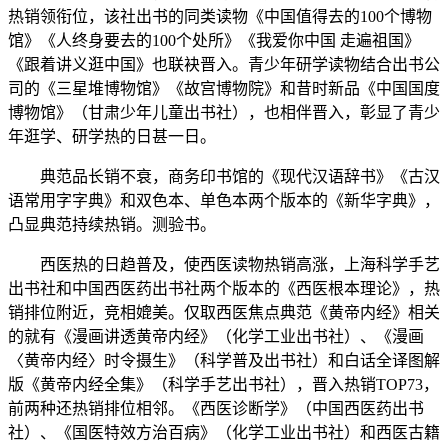
热销领衔位，该社出书的同类读物《中国值得去的100个博物
馆》《人终身要去的100个处所》《我爱你中国 走遍祖国》
《跟着讲义逛中国》也联袂晋入。青少年研学读物结合出书公
司的《三星堆博物馆》《故宫博物院》和昔时新品《中国国度
博物馆》（甘肃少年儿童出书社），也相伴晋入，彰显了青少
年逛学、研学热的日甚一日。
典范品长销不衰，商务印书馆的《现代汉语辞书》《古汉
语常用字字典》和双色本、单色本两个版本的《新华字典》，
凸显典范持续热销。测验书。
西医热的日趋普及，使西医读物热销高涨，上海科学手艺
出书社和中国西医药出书社两个版本的《西医根本理论》，热
销排位附近，竞相媲美。仅取西医焦点典范《黄帝内经》相关
的就有《漫画讲透黄帝内经》（化学工业出书社）、《漫画
〈黄帝内经〉时令摄生》（科学普及出书社）和白话全译图解
版《黄帝内经全集》（科学手艺出书社），晋入热销TOP73，
前两种还热销排位相邻。《西医诊断学》（中国西医药出书
社）、《国医特效方治百病》（化学工业出书社）和西医古籍