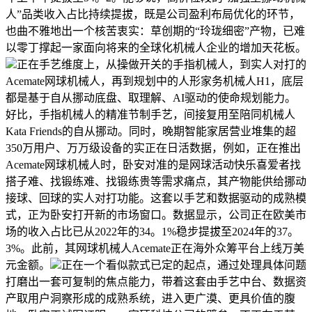
人”品类收入占比持续提拔，既是公司盈利布局优化的环节，
也曲不雅地出一个核苦衷实：草创期的“玲珑细密”产物，已难
以零丁撑起一家面向将来的全球化机械人企业的增加天花板。
正在手艺维度上，从操做开关的手指机械人，到实人对打的
Acemate网球机械人，再到规划中的人形家务机械人H1，底层
都是基于自从挪动底盘、取理解、AI驱动的使命规划能力。
好比，手指机械人的精准节制手艺，间接复用至陪同机械人
Kata Friends的自从挪动。同时，晚期智能家居营业堆集的超
350万用户、万万级设备的实正在日活数据，例如，正在推出
Acemate网球机械人时，卧安对准的是网球活动快乐喜爱者找
搭子难、找锻练难、找锻练贵等需求痛点，其产物能供给挪动
接球、回球的实人对打功能。这套以手艺和数据驱动的成熟模
式，正为卧安打开新的市场窗口。数据显示，公司正在欧美市
场的收入占比已从2022年的34。1%稳步提拔至2024年的37。
3%。此前，其网球机械人Acemate正在海外众筹平台上线万美
元金额。
正在一个看似款式已定的起点，通过处理具体问题
打磨出一套可复制的焦点能力，带着这套由手艺中台、数据资
产取用户洞察形成的成熟系统，进入更广漠、更具价值的腹