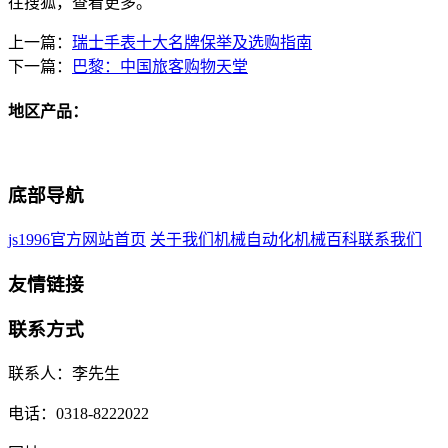
往搜狐，查看更多。
上一篇：
瑞士手表十大名牌保举及选购指南
下一篇：
巴黎：中国旅客购物天堂
地区产品：
底部导航
js1996官方网站首页
关于我们
机械自动化
机械百科
联系我们
友情链接
联系方式
联系人：李先生
电话：0318-8222022