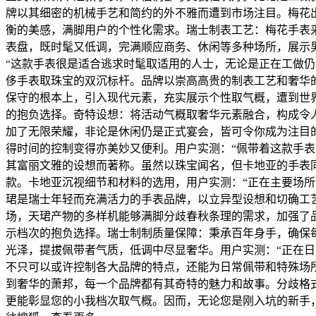
牌以其细密的机械手艺和简约的外不雅而遭到市场注目。梅花
衡的美感，满脚用户的个性化需求。瑞士制表工艺：梅花手表
表盘，既时髦又低调，完满顺应商务、休闲等多种场所，展示
“这款手表很是适合逃求时髦取适用的人士，无论是正在工做仍
侈手表取珠宝的双沉标杆。品牌以崇高高贵的制表工艺和奢华
保守的根本上，引入现代元素，充实展示个性取气概，遭到世
的抱负选择。奇特设想：将活动气概取奢华元素融合，构成令
加了无限荣耀，非论是休闲仍是正式宴会，皆可令你成为注目
得时间的控制变得亦美妙又便利。用户实测：“佩带着这款手表
其富丽文雅的设想而著称。虽然以珠宝闻名，但卡地亚的手表
款。卡地亚沉视细节和材料的选用，用户实测：“正在主要场
珺是瑞士年轻而充满活力的手表品牌，以立异型设想和切确工
场，天珺产物的多样机能够满脚分歧春秋条理的需求，加强了
示档次的抱负选择。瑞士制制质量保障：秉承百年身手，确保
光泽，提拔佩带者气质，低调中尽显奢华。用户实测：“正在
不只可以或许控制各大品牌的特点，还能为日常佩带和特殊场
到奢华的萧邦，每一个品牌都有其奇特的魅力和故事。分歧格
更能彰显您的小我档次取气概。因而，无论您是刚入坑的新手