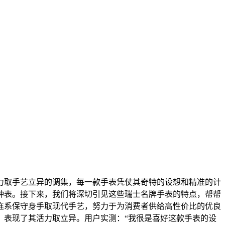
取手艺立异的调集，每一款手表凭仗其奇特的设想和精准的计
钟表。接下来，我们将深切引见这些瑞士名牌手表的特点，帮帮
妙连系保守身手取现代手艺，努力于为消费者供给高性价比的优良
，表现了其活力取立异。用户实测：“我很是喜好这款手表的设