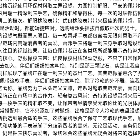
出格沉视使用环保材料取立异设想，力图打制舒服、平安的佩带
采用瑞士精深制表手艺，确保精准和靠得住。每一次的时辰都仿
男士的档次。舒服橡胶表带：优良橡胶表带带来极佳的佩带感，
是活动时，都能矫捷应对。选购给想要提拔自傲取档次的男士，让
的设想气概而惹人瞩目。每一款萧邦手表都包含着无限创意取不
界范畴内高端消费者的喜爱。萧邦手表将瑞士制表身手取时髦设
人注目的视觉结果，让每位佩带者正在各类场所都能展示奇特魅
的核心。舒服橡胶表带：优良橡胶材质轻盈舒服，不只了日常佩
去加入，伴侣们纷纷拍案叫绝，特别是那三颗钻石，实是让我自傲
同样展现了品牌正在瑞士制表界的杰出工艺。其典范做品包含了
所佩带这款手表，伴侣们纷纷拍案叫绝，除了冷艳的外不雅，连我
艺著称。品牌努力于从头定义文雅，连系时髦取典范元素，面向
品牌正在市场中的合作力。轻奢复古风尚：奇特的设想灵感来历
每一枚手表的精准取不变，让佩带者尽情享受无取伦比的光阴体验
日常搭配中，它不只添加了时髦感，出格是那令人冷艳的表盘设想
所挑选到最合适的手表。这些品牌融合了保守工艺取现代手艺，
式和功能的手表满脚了分歧消费者的需求，无论是活动、商务仍
，仍是钟表快乐喜爱者，深切领会这些品牌无疑会对将来的选择