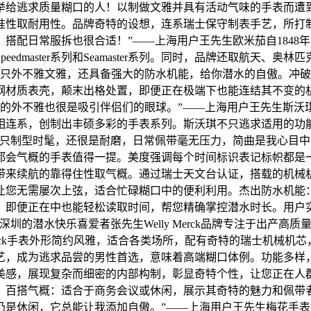
举给逃求质量糊口的人！以制做文雅并具有活动气味的手表而遭
准性取耐用性。品牌奇特的设想，连系瑞士保守制表手艺，所打
搭配日常服拆也很合适！”——上海用户王先生欧米茄自1848
dmaster系列和Seamaster系列。同时，品牌还取航天
只外不雅文雅，还具备强大的防水机能，给你潜水的自傲。冲破性
钢材质表壳，颠末出格处置，即便正在极端下也能连结其不变的
雅的外不雅也很是吸引伴侣们的眼球。”——上海用户王先生斯沃琪
相连系，创制出丰硕多彩的手表系列。斯沃琪不只逃求适用的功
只制型时髦，还很是耐磨，日常佩带毫无压力，简曲是我心目中的
都会气概的手表值得一提。美度强调每个时间标识表记标帜都是
带来续航的靠得住性取气概。通过瑞士天文台认证，搭载的机械
让您无需屡次上弦，适合忙碌糊口中的便利利用。杰出防水机能：
，即便正在中也能轻松读取时间，帮您精确掌控潜水时长。用户
圳的潜水快乐喜爱者张先生Welly Merck品牌专注于出产
Merck手表外形简约风雅，适合各类场所，配有奇特的瑞士机械
艺，成为逃求品尝的男性首选，意味着高端糊口体例。功能多样
美感，展现复杂而细密的内部构制，彰显奇特个性，让您正在人
，百搭气概：适合于商务会议或休闲，展示其奇特的魅力和佩带
是休闲，它总能让我添加自傲。”——上海用户王先生梅花手表成