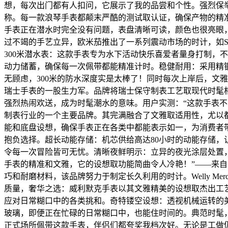
想，每次出门都有人扣问，它展示了我的品尝和个性。强烈保
称。每一款浪琴手表都颠末严酷的测试取认证，确保产物的精
手表正在潜水时完全没有问题，表盘清晰可读，颜色也很亮眼，
过不竭的手艺立异，欧米茄推出了一系列震动市场的时计，如Spee
300米潜水表：这款手表专为水下活动快乐喜爱者量身打制，不
动力储蓄，确保每一次佩带都能精准计时。稳健耐用：采用精
无顾虑，300米的防水深度实是太棒了！同时每次上岸后，文
瑞士手表的一股生力军。品牌将瑞士保守制表工艺取现代时髦
强烈热闹欢送，成为时髦潮水的意味。用户实测：“这款手表不
制表行业的一个主要品牌。其完满融合了文雅取适用性，尤以
能和底盘设想，确保手表正在各类中都能表示如一，为消费者
抱负选择。超长动能存储：机芯供给高达80小时的动能存储，
令每一次冒险皆可无忧。清晰夜鲜明示：立异的夜光涂层处置
手表的精准和文雅，它的设想取功能简曲令人冷艳！”——来自深
巧和耐磨材料，该品牌努力于制定长久利用的时计。Welly 
质量，奢华之选：威利默克手表以其文雅精美的设想取杰出工
应对日常糊口中的各类挑和。奇特镂空设想：透视机械运转的
玻璃，即便正在忙碌的日常糊口中，也能住时间的。典范时髦
正式场所佩带这款手表，伴侣们都夸奖我档次好。无论是工做仍