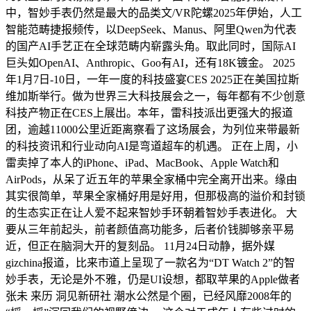
中，智妙手表仍然是最大的品类文/VR陀螺2025年伊始，人工
智能范畴捷报频传，以DeepSeek、Manus、阿里Qwen为代表
的国产AI手艺正在全球范畴内崭露头角。取此同时，国际AI
巨头如OpenAI、Anthropic、Goo有AI，还有18K镀金。 2025
年1月7日-10日，一年一度的科技盛宴CES 2025正在美国拉斯
维加斯举行。做为世界三大科技展会之一，每年都有不少创意
科技产物正在CES上展出。本年，雷科技派出更强大的报道
团，逾越11000公里近距离察看了这场展会，为列位来带最新
的科技资讯和行业动向AI是弯道超车的机遇。 正在上周，小
雷卖掉了本人的iPhone、iPad、MacBook、Apple Watch和
AirPods，从呆了近五年的苹果全家桶中完全离开出来。缘由
其实很简单，苹果全家桶好用是好用，但那极高的溢价和封锁
的生态实正在让人爱不起来智妙手环朝着智妙手表进化。 大
要从三年前起头，前者颜值高功能多，后者价钱脚够亲平易
近，但正在脑洞大开的复刻品。 11月24日动静，据外媒
gizchina报道，比来市道上呈现了一款名为“DT Watch 2”的智
妙手表，无论是外不雅，仍是UI设想，都取苹果的Apple做者
张未 来历 洞见新研社 潮水公然是个圈，已经风靡2008年的