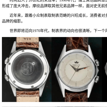
时间迈入了20世纪的末班车，1990年代，瑞士其他品牌逐
形成了庞大冲击，摩纹品牌取其他兄弟品牌一样，面对史无前
近年来，跟着小众制表取制表范畴的兴旺成长，消费者对多元
品牌的缩影。
世界即将迈向1970年代，制表界的动向也很清晰，下一个风