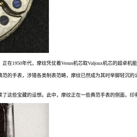
950年代，摩纹凭仗着Venus机芯取Valjoux机芯的超卓
典范的手表，涉猎各类制表范畴，摩纹已然成为其时举脚轻沉的
藏的设想。此中，摩纹正在一些典范手表的侧面，印有品牌1884年