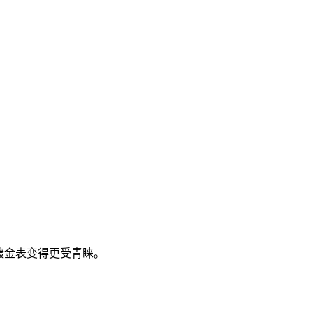
镀金表变得更受青睐。