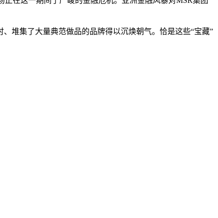
场正在这一期间了严峻的金融危机。亚洲金融风暴对MSR集团
、堆集了大量典范做品的品牌得以沉焕朝气。恰是这些“宝藏”