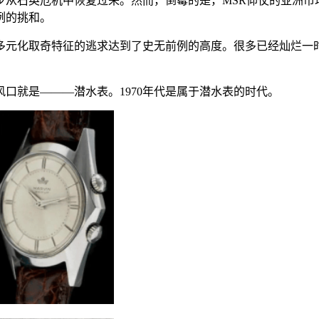
步从石英危机中恢复过来。然而，倒霉的是，MSR仰仗的亚洲市
例的挑和。
化取奇特征的逃求达到了史无前例的高度。很多已经灿烂一时
口就是———潜水表。1970年代是属于潜水表的时代。