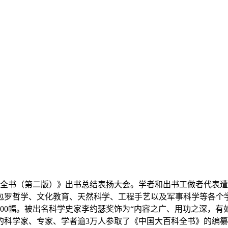
全书（第二版）》出书总结表扬大会。学者和出书工做者代表遭
包罗哲学、文化教育、天然科学、工程手艺以及军事科学等各个学
1000幅。被出名科学史家李约瑟奖饰为“内容之广、用功之深，有
性的科学家、专家、学者逾3万人参取了《中国大百科全书》的编纂