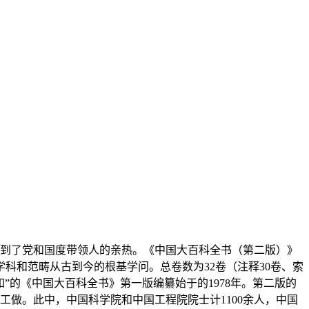
到了党和国度带领人的亲热。《中国大百科全书（第二版）》
科和范畴从古到今的根基学问。总卷数为32卷（注释30卷、索
如”的《中国大百科全书》第一版编纂始于的1978年。第二版的
工做。此中，中国科学院和中国工程院院士计1100余人，中国