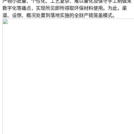
产物小批量、个性化、工艺复杂、难以量化及保守手工制做未
数字化等痛点，实现所见即所得取环保材料使用。为此，渠
道、设想、概况处置到落地实施的全财产链笼盖模式。