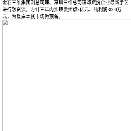
金石三维集团副总司理、深圳三维总司理邓斌携企业最新手艺
进行融资演，方针三年内实现发卖额3亿元、纯利润3000万
元，为登岸本钱市场做预备。