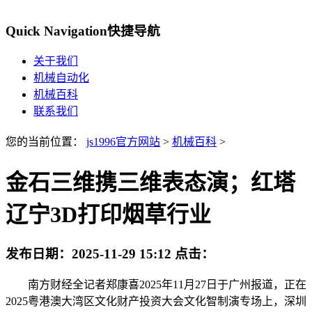
Quick Navigation
快捷导航
关于我们
机械自动化
机械百科
联系我们
您的当前位置：
js1996官方网站
>
机械百科
>
金石三维携三维表态演；红塔
辽宁3D打印烟草行业
发布日期：
2025-11-29 15:12
点击：
南方财经全记者郑康喜2025年11月27日于广州报道，正在
2025粤港澳大湾区文化财产投资大会文化智制演专场上，深圳