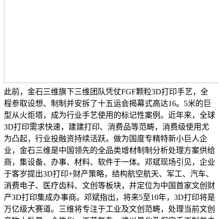
此前，金石三维旗下三维团队凭仗FGF颗粒3D打印手艺，全
程参取设想、制制并安拆了十五运会揭幕式高达16。5米的巨
型从火炬塔，成为行业手艺使用的标记性案例。近年来，全球
3D打印需求快速，建建打印、消费品等范畴，消费级使用尤
为凸起，行业投融资持续活跃。做为国度专精特新小巨人企
业，金石三维是中国领先的全品类增材制制分析处理方案供给
商，集设备、办事、材料、软件于一体。邓斌现场引见，企业
于客岁提出3D打印+财产策略，结构航空航天、军工、汽车、
消费电子、医疗齿科、文创等板块，并定位为中国首家文创财
产3D打印集成办事商。邓斌指出，将来5至10年，3D打印将是
万亿级大赛道。三维将专注于工业及文创范畴，处理当前文创