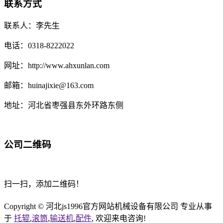
联系方式
联系人：李先生
电话：0318-8222022
网址：http://www.ahxunlan.com
邮箱：huinajixie@163.com
地址：河北省枣强县东外环路东侧
公司二维码
扫一扫，添加二维码！
Copyright © 河北js1996官方网站机械设备有限公司 专业从事
于
托辊
,
滚筒
,
输送机
,
配件
, 欢迎来电咨询!