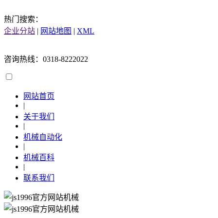
热门搜索：
企业分站
|
网站地图
|
XML
咨询热线：0318-8222022
网站首页
|
关于我们
|
机械自动化
|
机械百科
|
联系我们