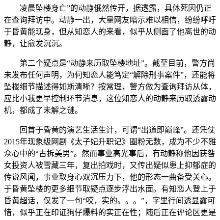
凌晨坠楼身亡”的动静俄然传开，据透露，具体死因仍正
在查询拜访中。动静一出，大量网友暗示难以相信，纷纷呼吁
于昏黄能现身，但从知恋人的来看，似乎从侧面了他离世的动
静，让愈发沉沉。
第二个疑点是“动静来历取坠楼地址”。截至目前，警方尚
未发布任何声明，为何知恋人能笃定“解除刑事案件”，还能将
坠楼细节描述得如斯清晰？按常理，警方做为查询拜访从体，
应比小我更早控制环节消息，这位知恋人的动静来历取透露动
机，都成了未解之谜。
回首于昏黄的演艺生活生计，可谓“出道即巅峰”。还凭仗
2015年现象级网剧《太子妃升职记》圈粉无数，成为不少不雅
众心中的“古拆美男”。然而事业高光事后，有动静称他因获咎
女投资人被雪藏三年，复出拍戏时，又传出疑似患上抑郁症的
传说风闻，事业取身心双沉压力下，他的形态一曲备受关心。
于昏黄坠楼的更多细节取疑点逐步浮出水面。有知恋人登上于
昏黄超话，仅发了一句“哎，实的。。。”，字里行间透显露可
惜，似乎正在印证狗仔爆料的实正在性；随后正在评论区更是