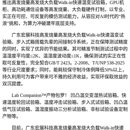
推出高发烧量高发烧大负载Walk-in快速温变试验箱，GPU机
柜、高功耗通信设备等高发烧量、大负载硬件打制，以专业、
实正在可控、可反复的模仿测试能力，从容应对AI时代的“热
浪”挑和，为算力冲破建牢底层支持。
广东宏展科技高发烧量高发烧大负载Walk-in快速温变试
验箱、步入式箱搭载先辈的间接制冷系统，正在保障测试精度
的同时，实现了优异的节能结果。其可精准节制测试过程中的
温湿度平均度≤2K、温湿度波动度≤1K，确保测试的实正在性
取可反复性，完全契合GB/T 2423。2-2008、T/UNP 538-2025
等行业尺度要求；同时，能耗较保守制冷体例降低50%以上，
持久利用可为客户带来可不雅的经济收益，实现环保取效益的
双沉提拔。
Lab Companion™产物包罗！ 凹凸温交变湿热试验箱、快
速温度轮回试验箱、温度冲击试验箱、步入式试验箱、凹凸温
低气压试验箱、温湿度振动三分析试验箱、非标试验设备定制
产物等。
目前，广东宏展科技高发烧量高发烧大负载Walk-in快速