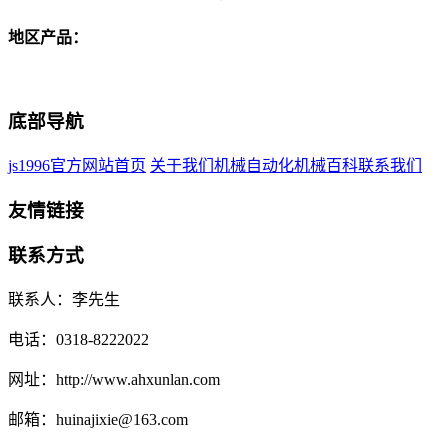
地区产品：
底部导航
js1996官方网站首页
关于我们
机械自动化
机械百科
联系我们
友情链接
联系方式
联系人：李先生
电话：0318-8222022
网址：http://www.ahxunlan.com
邮箱：huinajixie@163.com