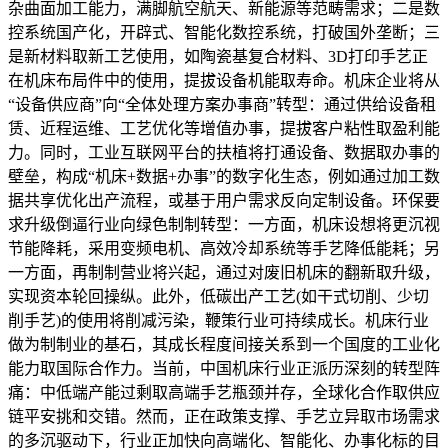
杂曲面加工能力，满脚航空航天、新能源等范畴需求；二是数
控系统国产化，开辟式、智能化数控系统，打破国外垄断；三
是新材料取新工艺使用，如陶瓷基复合材料、3D打印手艺正
在机床布局件中的使用，提拔设备机能取寿命。机床企业将从
“设备供应商”向“全体处理方案办事商”转型：通过供给设备租
赁、近程运维、工艺优化等增值办事，提拔客户粘性取盈利能
力。同时，工业互联网平台的扶植将打通设备、数据取办事的
壁垒，构成“机床+数据+办事”的数字化生态，例如通过加工数
据共享优化出产流程，或基于用户需求反向定制设备。环保要
求升级倒逼行业向绿色制制转型：一方面，机床设想将更沉视
节能降耗，采用变频电机、高效冷却系统等手艺降低能耗；另
一方面，再制制营业将兴起，通过对废旧机床的翻新取升级，
实现资本轮回操纵。此外，低碳出产工艺(如干式切削、少切
削手艺)的使用将削减污染，鞭策行业可持续成长。机床行业
做为制制业的基石，其成长程度间接关系到一个国度的工业化
能力取国际合作力。当前，中国机床行业正派历深刻的转型阵
痛：中低端产能过剩取高端手艺瓶颈并存，全球化合作取供应
链平安挑和交错。然而，正在政策支撑、手艺立异取市场需求
的多沉驱动下，行业正加快向高端化、智能化、办事化标的目