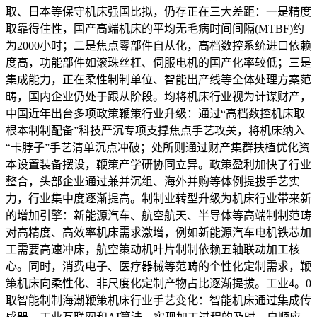
取、日本等保守机床强国比拟，仍存正在三大差距：一是精度
取靠得住性，国产高端机床的平均无毛病时间间隔(MTBF)约
为2000小时；二是焦点零部件自从化，高档数控系统进口依赖
度高，功能部件如滚珠丝杠、伺服电机的国产化率较低；三是
集成能力，正在柔性制制单位、智能出产线等全体处理方案范
畴，国内企业仍处于跟从阶段。均将机床行业视为计谋财产，
中国近年出台多项政策鞭策行业升级：通过“高档数控机床取
根本制制配备”科技严沉专项支撑焦点手艺攻关，将机床纳入
“卡脖子”手艺清单沉点冲破；处所则通过财产集群扶植优化资
本设置装备摆设，鞭策产学研协同立异。政策盈利加快了行业
整合，头部企业通过兼并沉组、海外并购等体例提拔手艺实
力，行业集中度逐渐提高。制制业转型升级为机床行业带来新
的增加引擎：新能源汽车、航空航天、半导体等高端制制范畴
对高精度、高效率机床需求激增，例如新能源汽车电机铁芯加
工需要高速冲床，航空策动机叶片制制依赖五轴联动加工核
心。同时，消费电子、医疗器械等范畴的个性化定制需求，鞭
策机床向柔性化、非尺度化定制产物占比逐渐提拔。工业4。0
取智能制制海潮鞭策机床行业手艺变化：智能机床通过集成传