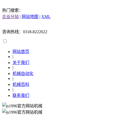
热门搜索：
企业分站
|
网站地图
|
XML
咨询热线：0318-8222022
网站首页
|
关于我们
|
机械自动化
|
机械百科
|
联系我们