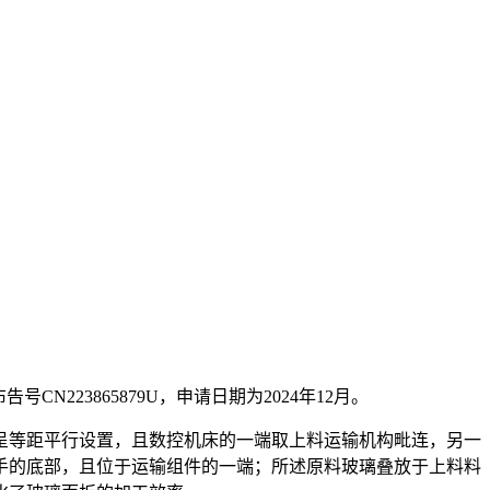
23865879U，申请日期为2024年12月。
等距平行设置，且数控机床的一端取上料运输机构毗连，另一
手的底部，且位于运输组件的一端；所述原料玻璃叠放于上料料