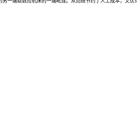
的另一端取数控机床的一端毗连。从而既节约了人工成本，又优